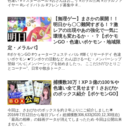
色違い #マスターボール #おさんぽおこう #ガラル三鳥 #ガラルファ
イヤー #レイドバトル #フレンド募集中 #...
【無理ゲー】まさかの展開！！
レアポケモン
明日から〇〇難関すぎる！？激
レアの出現やあの強化で一気に
環境も変わるか・・？【ポケモ
ンGO・色違いポケモン・地域限
定・メラルバ】
#ポケモンGO #ウォーターフェスティバル #輝くリサーチデイ 色違
いポケモン ■ワンポケの活動など わんぽけるーむ・メンバーシップ
登録 ついにメンバーシップを始めましたっ。 ここだけの“ひとりご
とコーナー”、日常や散歩トーク...
捕獲数30万！XP３億の100％や
レアポケモン
色違い全て見せます！さおぴか
のボックス紹介【ポケモンGO】
今回は、さおぴかのボックスを約２年ぶりにご紹介しました🌟
2016年7月12日から毎日プレイ♪ 総捕獲数306,633(2020,12,30現在)
「最高の相棒」の録画データが消えてしまったため 今回は公開出来
ませんで...