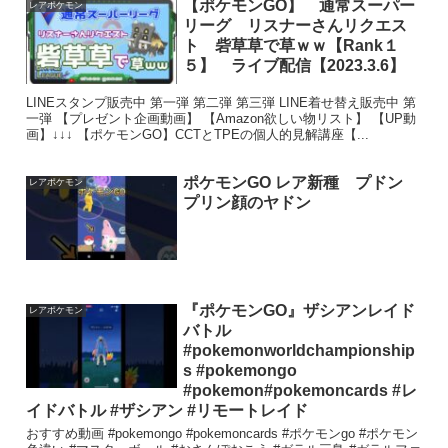
【ポケモンGO】 通常スーパー
レアポケモン
リーグ リスナーさんリクエス
ト 砦草草で草ｗｗ【Rank１
５】 ライブ配信【2023.3.6】
LINEスタンプ販売中 第一弾 第二弾 第三弾 LINE着せ替え販売中 第
一弾 【プレゼント企画動画】 【Amazon欲しい物リスト】 【UP動
画】↓↓↓ 【ポケモンGO】CCTとTPEの個人的見解講座【...
ポケモンGO レア新種 プドン
レアポケモン
プリン顔のヤドン
『ポケモンGO』ザシアンレイド
レアポケモン
バトル
#pokemonworldchampionship
s #pokemongo
#pokemon#pokemoncards #レ
イドバトル #ザシアン #リモートレイド
おすすめ動画 #pokemongo #pokemoncards #ポケモンgo #ポケモン