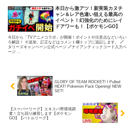
本日から激アツ！新実装カヌチ
レアポケモン
ャン＆レア色違い狙える最高の
イベント！幻強化のためにレイ
ドアワーも！【ポケモンGO】
今日から「TVアニメコラボ」が開催！ポイントや注意点などいろい
ろ解説！ ※追加、訂正などはコメント欄トップに追記します。 🔗
タリーズキャンペーン公式ページ 🔗ナイアンティックコード入力ペ
ージ ...
GLORY OF TEAM ROCKET! I Pulled
HEAT! Pokemon Pack Opening! NEW
SET!
【スーパーリーグ】エキスパ帯環境調
査！立ち回り練習します【ポケモン
GO】【バトルリーグ】