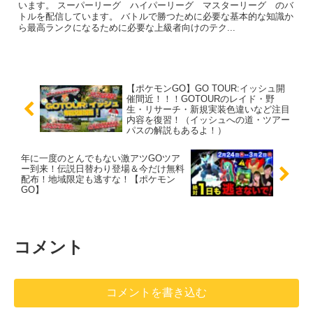
います。 スーパーリーグ ハイパーリーグ マスターリーグ のバ
トルを配信しています。 バトルで勝つために必要な基本的な知識か
ら最高ランクになるために必要な上級者向けのテク...
【ポケモンGO】GO TOUR:イッシュ開
催間近！！！GOTOURのレイド・野
生・リサーチ・新規実装色違いなど注目
内容を復習！（イッシュへの道・ツアー
パスの解説もあるよ！）
年に一度のとんでもない激アツGOツア
ー到来！伝説日替わり登場＆今だけ無料
配布！地域限定も逃すな！【ポケモン
GO】
コメント
コメントを書き込む