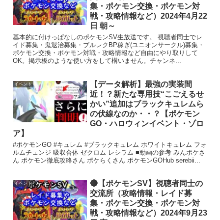
集・ポケモン交換・ポケモン対
戦・攻略情報など）2024年4月22
日 朝～
基本的に付けっぱなしのポケモンSV生放送です。 視聴者同士でレ
イド募集・鬼退治募集・ブルレクBP稼ぎ(ユニオンサークル)募集・
ポケモン交換・ポケモン対戦・攻略情報など自由にやり取りして
OK。掲示板のような使い方をして構いません。チャンネ...
【データ解析】最強の実装間
イベント
近！？新たな専用技“こごえるせ
かい”追加はブラックキュレムら
の伏線なのか・・？【ポケモン
GO・ハロウィンイベント・ゾロ
ア】
#ポケモンGO #キュレム #ブラックキュレム ホワイトキュレム フォ
ルムチェンジ 吸収合体 ゼクロム レシラム ■動画の参考 みんポケさ
ん ポケモン徹底攻略さん ポケらくさん ポケモンGOHub serebii...
🔴【ポケモンSV】視聴者同士の
イベント
交流所（攻略情報・レイド募
集・ポケモン交換・ポケモン対
戦・攻略情報など）2024年9月23