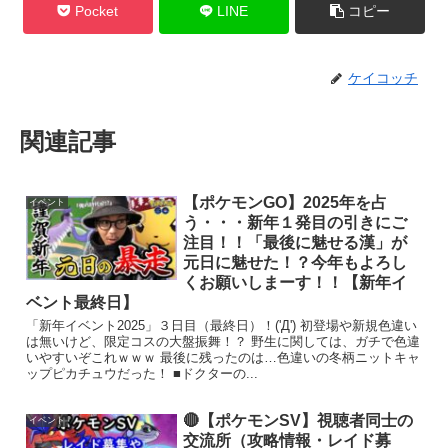
Pocket
LINE
コピー
ケイコッチ
関連記事
【ポケモンGO】2025年を占
イベント
う・・・新年１発目の引きにご
注目！！「最後に魅せる漢」が
元日に魅せた！？今年もよろし
くお願いしまーす！！【新年イ
ベント最終日】
「新年イベント2025」３日目（最終日）！('Д') 初登場や新規色違い
は無いけど、限定コスの大盤振舞！？ 野生に関しては、ガチで色違
いやすいぞこれｗｗｗ 最後に残ったのは…色違いの冬柄ニットキャ
ップピカチュウだった！ ■ドクターの...
🔴【ポケモンSV】視聴者同士の
イベント
交流所（攻略情報・レイド募