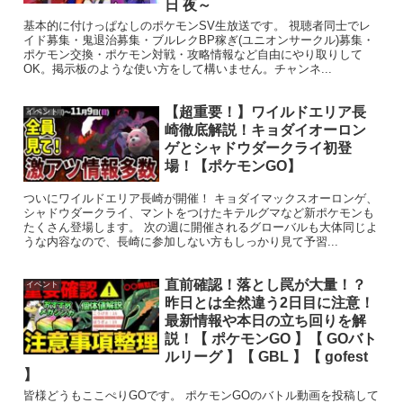
日 夜～
基本的に付けっぱなしのポケモンSV生放送です。 視聴者同士でレ
イド募集・鬼退治募集・ブルレクBP稼ぎ(ユニオンサークル)募集・
ポケモン交換・ポケモン対戦・攻略情報など自由にやり取りして
OK。掲示板のような使い方をして構いません。チャンネ...
【超重要！】ワイルドエリア長
イベント
崎徹底解説！キョダイオーロン
ゲとシャドウダークライ初登
場！【ポケモンGO】
ついにワイルドエリア長崎が開催！ キョダイマックスオーロンゲ、
シャドウダークライ、マントをつけたキテルグマなど新ポケモンも
たくさん登場します。 次の週に開催されるグローバルも大体同じよ
うな内容なので、長崎に参加しない方もしっかり見て予習...
直前確認！落とし罠が大量！？
イベント
昨日とは全然違う2日目に注意！
最新情報や本日の立ち回りを解
説！【 ポケモンGO 】【 GOバト
ルリーグ 】【 GBL 】【 gofest
】
皆様どうもここぺりGOです。 ポケモンGOのバトル動画を投稿して