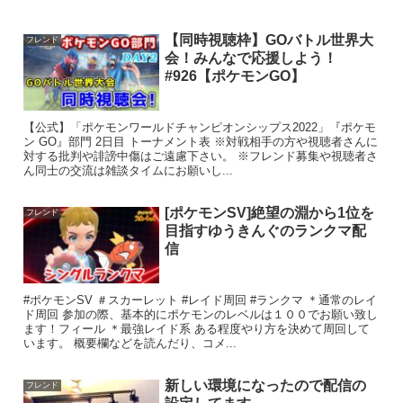
【同時視聴枠】GOバトル世界大
フレンド
会！みんなで応援しよう！
#926【ポケモンGO】
【公式】「ポケモンワールドチャンピオンシップス2022」『ポケモ
ン GO』部門 2日目 トーナメント表 ※対戦相手の方や視聴者さんに
対する批判や誹謗中傷はご遠慮下さい。 ※フレンド募集や視聴者さ
ん同士の交流は雑談タイムにお願いし...
[ポケモンSV]絶望の淵から1位を
フレンド
目指すゆうきんぐのランクマ配
信
#ポケモンSV ＃スカーレット #レイド周回 #ランクマ ＊通常のレイ
ド周回 参加の際、基本的にポケモンのレベルは１００でお願い致し
ます！フィール ＊最強レイド系 ある程度やり方を決めて周回して
います。 概要欄などを読んだり、コメ...
新しい環境になったので配信の
フレンド