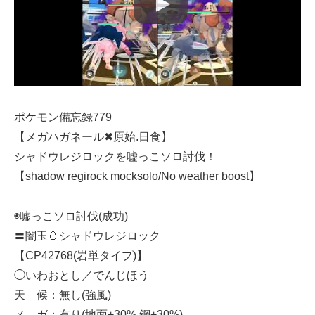
ポケモン備忘録779
【メガハガネール✖︎原始.日食】
シャドウレジロックを嘘っこソロ討伐！
【shadow regirock mocksolo/No weather boost】
◉嘘っこソロ討伐(成功)
〓闇玉🥚シャドウレジロック
【CP42768(岩単タイプ)】
◯いわおとし／でんじほう
天 候：無し(強風)
メ ガ：有り(地面+30% 鋼+30%)