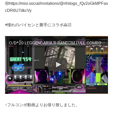
Ⓜ️https://mixi.social/invitations/@rihitogo_/Qv2oGkMPFas
cDR6U7dkcVy
◉憧れのパイセンと勝手にコラボ🙇🏻
O/D*20 LEGGENDARIA R-RANDOM FULL COMBO
↑フルコンボ動画よりお借り致しました。