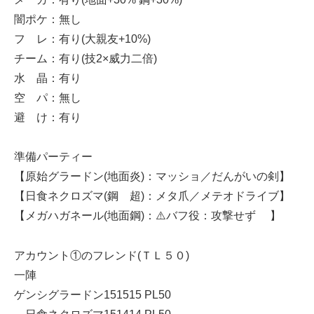
闇ポケ：無し
フ レ：有り(大親友+10%)
チーム：有り(技2×威力二倍)
水 晶：有り
空 パ：無し
避 け：有り
準備パーティー
【原始グラードン(地面炎)：マッショ／だんがいの剣】
【日食ネクロズマ(鋼 超)：メタ爪／メテオドライブ】
【メガハガネール(地面鋼)：⚠️バフ役：攻撃せず 】
アカウント①のフレンド(ＴＬ５０)
一陣
ゲンシグラードン151515 PL50