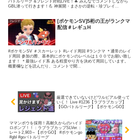
バトルリーグ &フレンド対戦LIVE！🔥 みんなでコメントしながら
GBL潜って行きます！💪 神展開・まさかの逆転・珍プレイ...
[ポケモンSV]5桁の王がランクマ
フレンド
配信＃レギュH
#ポケモンSV ＃スカーレット #レイド周回 #ランクマ ＊通常のレイ
ド周回 参加の際、基本的にポケモンのレベルは１００でお願い致し
ます！ ＊最強レイド系 ある程度やり方を決めて周回しています。
概要欄などを読んだり、コメントで聞...
厳選できていないけどワルビアル使って
いく！ Live #1236【ラブラブカップ】
【GOバトルリーグ】【ポケモンGO】
ママンボウを採用！高耐久からのハイド
ロポンプ！！：ラブラブカップSLVer.：
レート2,903～【ポケGO】 #ポケモンgo
#gbl #goバトルリーグ