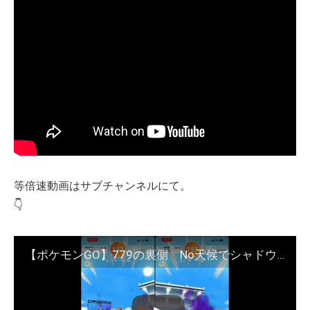
等倍速動画はサブチャンネルにて。
👇
【ポケモンGO】779の裏側 No天候でシャドウレジロックをソロ討伐(嘘っこ)