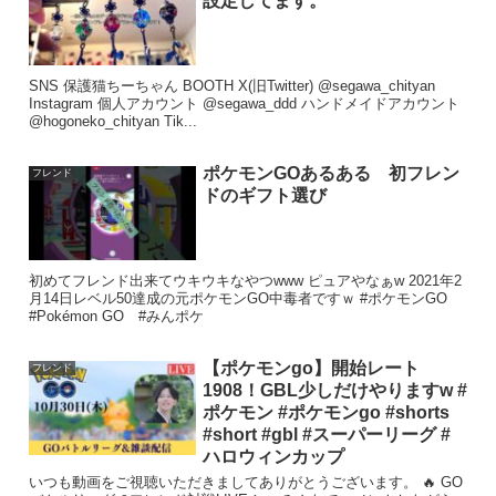
設定してます。
SNS 保護猫ちーちゃん BOOTH X(旧Twitter) @segawa_chityan
Instagram 個人アカウント @segawa_ddd ハンドメイドアカウント
@hogoneko_chityan Tik...
ポケモンGOあるある 初フレン
フレンド
ドのギフト選び
初めてフレンド出来てウキウキなやつwww ピュアやなぁw 2021年2
月14日レベル50達成の元ポケモンGO中毒者ですｗ #ポケモンGO
#Pokémon GO #みんポケ
【ポケモンgo】開始レート
フレンド
1908！GBL少しだけやりますw #
ポケモン #ポケモンgo #shorts
#short #gbl #スーパーリーグ #
ハロウィンカップ
いつも動画をご視聴いただきましてありがとうございます。 🔥 GO