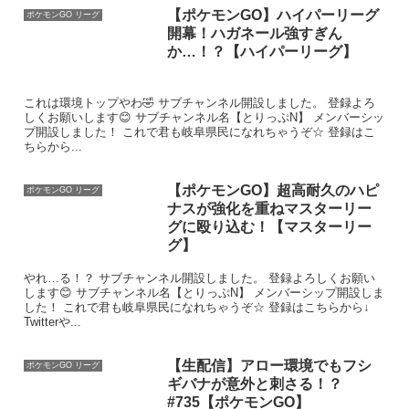
【ポケモンGO】ハイパーリーグ
ポケモンGO リーグ
開幕！ハガネール強すぎん
か…！？【ハイパーリーグ】
これは環境トップやわ🤣 サブチャンネル開設しました。 登録よろ
しくお願いします😊 サブチャンネル名【とりっぷN】 メンバーシッ
プ開設しました！ これで君も岐阜県民になれちゃうぞ☆ 登録はこ
ちらから...
【ポケモンGO】超高耐久のハピ
ポケモンGO リーグ
ナスが強化を重ねマスターリー
グに殴り込む！【マスターリー
グ】
やれ…る！？ サブチャンネル開設しました。 登録よろしくお願い
します😊 サブチャンネル名【とりっぷN】 メンバーシップ開設しま
した！ これで君も岐阜県民になれちゃうぞ☆ 登録はこちらから↓
Twitterや...
【生配信】アロー環境でもフシ
ポケモンGO リーグ
ギバナが意外と刺さる！？
#735【ポケモンGO】