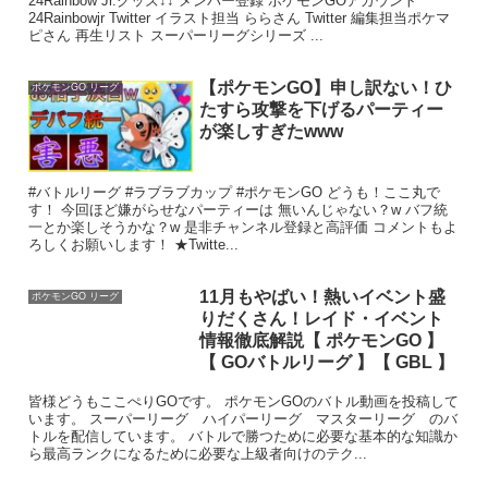
24Rainbow Jr.グッズ↓↓ メンバー登録 ポケモンGOアカウント
24Rainbowjr Twitter イラスト担当 ららさん Twitter 編集担当ポケマ
ピさん 再生リスト スーパーリーグシリーズ ...
【ポケモンGO】申し訳ない！ひ
ポケモンGO リーグ
たすら攻撃を下げるパーティー
が楽しすぎたwww
#バトルリーグ #ラブラブカップ #ポケモンGO どうも！ここ丸で
す！ 今回ほど嫌がらせなパーティーは 無いんじゃない？w バフ統
一とか楽しそうかな？w 是非チャンネル登録と高評価 コメントもよ
ろしくお願いします！ ★Twitte...
11月もやばい！熱いイベント盛
ポケモンGO リーグ
りだくさん！レイド・イベント
情報徹底解説【 ポケモンGO 】
【 GOバトルリーグ 】【 GBL 】
皆様どうもここぺりGOです。 ポケモンGOのバトル動画を投稿して
います。 スーパーリーグ ハイパーリーグ マスターリーグ のバ
トルを配信しています。 バトルで勝つために必要な基本的な知識か
ら最高ランクになるために必要な上級者向けのテク...