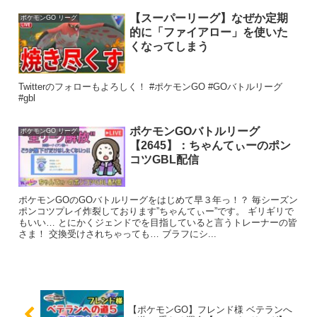
【スーパーリーグ】なぜか定期
ポケモンGO リーグ
的に「ファイアロー」を使いた
くなってしまう
Twitterのフォローもよろしく！ #ポケモンGO #GOバトルリーグ
#gbl
ポケモンGOバトルリーグ
ポケモンGO リーグ
【2645】：ちゃんてぃーのポン
コツGBL配信
ポケモンGOのGOバトルリーグをはじめて早３年っ！？ 毎シーズン
ポンコツプレイ炸裂しております”ちゃんてぃー”です。 ギリギリで
もいい… とにかくジェンドでを目指していると言うトレーナーの皆
さま！ 交換受けされちゃっても… ブラフにシ...
【ポケモンGO】フレンド様 ベテランへ