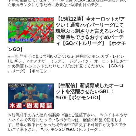
ら最高ランクになるために必要な上級者向けのテク...
【15戦12勝】今オーロットがア
ポケモンGO リーグ
ツい！通常ハイパーリーグにて
環境ぶっ刺さりと言えるレベル
で爆勝ちできるおすすめパーテ
ィ【GOバトルリーグ】【ポケモ
ンGO】
⭐︎一言 弱そうに見えて強いんだよなぁ 使用ポケモン カプ・レヒレ
HL ギラティナアナザー（ラグラージブレイク） オーロットHL おす
すめ動画 レジェンドになりたい人"だけ"見てください。【GOバト
ルリーグ】【ポケモン...
【生配信】新規育成したオーロ
ポケモンGO リーグ
ットを活躍させたいGBL！
#679【ポケモンGO】
※対戦相手の方の批判や誹謗中傷はご遠慮下さい。 ※タイトルやサ
ムネイルで表題になっているポケモンは、配信の序盤で使用しま
す。勝率が振るわなかった場合途中で変更する可能性があるので予
めご了承下さい。 #ポケモンGO #GOバトルリーグ ...