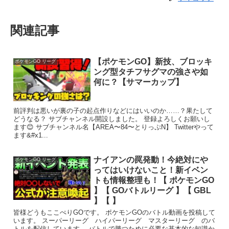
関連記事
【ポケモンGO】新技、ブロッキ
ポケモンGO リーグ
ング型タチフサグマの強さや如
何に？【サマーカップ】
前評判は悪いが裏の子の起点作りなどにはいいのか……？果たして
どうなる？ サブチャンネル開設しました。 登録よろしくお願いし
ます😊 サブチャンネル名【AREA〜84〜とりっぷN】 Twitterやって
ます&#x1...
ナイアンの罠発動！今絶対にや
ポケモンGO リーグ
ってはいけないこと！新イベン
トも情報整理も！【 ポケモンGO
】【 GOバトルリーグ 】【 GBL
】【 】
皆様どうもここぺりGOです。 ポケモンGOのバトル動画を投稿して
います。 スーパーリーグ ハイパーリーグ マスターリーグ のバ
トルを配信しています。 バトルで勝つために必要な基本的な知識か