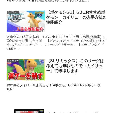
■イベント内容■ ★7の黒い結晶のテラレイドバトルに...
【ポケモンGO】GBLおすすめポ
カイリュー
ケモン カイリューの入手方法&
性能紹介
各進化先の入手方法はこちら⬇️ ◆ミニリュウ ・野生出現(低確率) ・
GOロケット団 したっぱ 【ガオォォオッ！ドラゴンの雄叫び！ど
う、びっくりした？】 ・フィールドリサーチ 【ドラゴンタイプ
のポケ...
【SLリミックス】このリーグは
カイリュー
考えても無駄なので「カイリュ
ー」で破壊します
Twitterのフォローもよろしく！ #ポケモンGO #GOバトルリーグ
#gbl