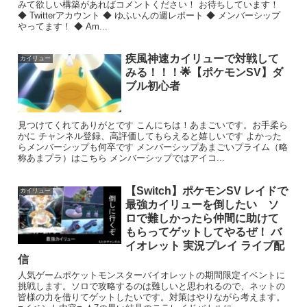
みて欲しい構築があればコメントください！ お待ちしています！
◆ Twitterアカウント ◆ ゆふいんの週レポート ◆ メンバーシップ
やってます！ ◆ Am...
疾風神速カイリューで対戦して
カイリュー
みる！！！🌟【ポケモンSV】ダ
ブル初心者
見つけてくれてありがとです こんにちは！あまごいです。お手柔ら
かに チャンネル登録、高評価してもらえると嬉しいです よかった
らメンバーシップも何卒です メンバーシップあまごいプライム（略
称あまプラ）はこちら メンバーシップではアイコ...
【Switch】ポケモンSV レイドで
カイリュー
最強カイリューを倒したい ソ
ロで難しかったら仲間に助けて
もらってゲットしてやるぜ！ バ
イオレット 実況プレイ ライブ配
信
人気ゲームポケットモンスターバイオレットの期間限定イベントに
挑戦します。ソロで攻略するのは難しいと思われるので、ネットの
皆様の力を借りてゲットしたいです。対策はやりながら考えます。