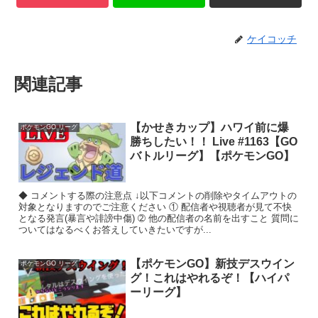
ケイコッチ
関連記事
【かせきカップ】ハワイ前に爆
ポケモンGO リーグ
勝ちしたい！！ Live #1163【GO
バトルリーグ】【ポケモンGO】
◆ コメントする際の注意点 ↓以下コメントの削除やタイムアウトの
対象となりますのでご注意ください ① 配信者や視聴者が見て不快
となる発言(暴言や誹謗中傷) ➁ 他の配信者の名前を出すこと 質問に
ついてはなるべくお答えしていきたいですが...
【ポケモンGO】新技デスウイン
ポケモンGO リーグ
グ！これはやれるぞ！【ハイパ
ーリーグ】