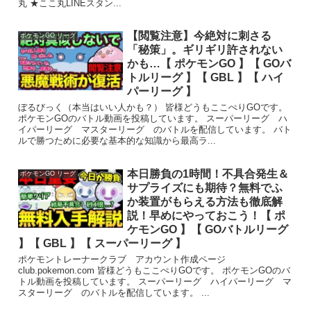
丸 ★ここ丸LINEスタン...
【閲覧注意】今絶対に刺さる
ポケモンGO リーグ
「秘策」。ギリギリ許されない
かも…【 ポケモンGO 】【 GOバ
トルリーグ 】【 GBL 】【 ハイ
パーリーグ 】
ぼるびっく（本当はいい人かも？） 皆様どうもここぺりGOです。
ポケモンGOのバトル動画を投稿しています。 スーパーリーグ ハ
イパーリーグ マスターリーグ のバトルを配信しています。 バト
ルで勝つために必要な基本的な知識から最高ラ...
本日勝負の1時間！不具合発生＆
ポケモンGO リーグ
サプライズにも期待？無料でふ
か装置がもらえる方法も徹底解
説！早めにやっておこう！【 ポ
ケモンGO 】【 GOバトルリーグ
】【 GBL 】【 スーパーリーグ 】
ポケモントレーナークラブ アカウント作成ページ
club.pokemon.com 皆様どうもここぺりGOです。 ポケモンGOのバ
トル動画を投稿しています。 スーパーリーグ ハイパーリーグ マ
スターリーグ のバトルを配信しています。 ...