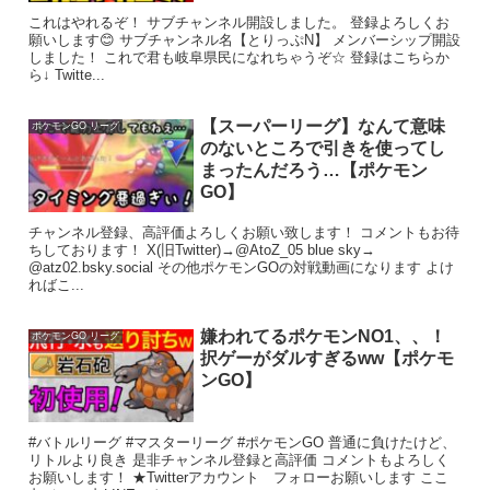
これはやれるぞ！ サブチャンネル開設しました。 登録よろしくお
願いします😊 サブチャンネル名【とりっぷN】 メンバーシップ開設
しました！ これで君も岐阜県民になれちゃうぞ☆ 登録はこちらか
ら↓ Twitte...
【スーパーリーグ】なんて意味
ポケモンGO リーグ
のないところで引きを使ってし
まったんだろう…【ポケモン
GO】
チャンネル登録、高評価よろしくお願い致します！ コメントもお待
ちしております！ X(旧Twitter)→@AtoZ_05 blue sky→
@atz02.bsky.social その他ポケモンGOの対戦動画になります よけ
ればこ...
嫌われてるポケモンNO1、、！
ポケモンGO リーグ
択ゲーがダルすぎるww【ポケモ
ンGO】
#バトルリーグ #マスターリーグ #ポケモンGO 普通に負けたけど、
リトルより良き 是非チャンネル登録と高評価 コメントもよろしく
お願いします！ ★Twitterアカウント フォローお願いします ここ