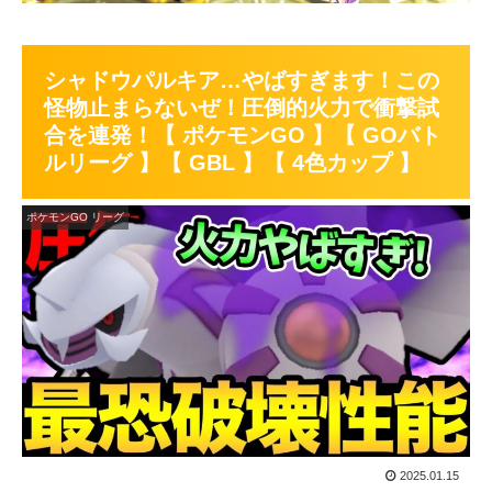
シャドウパルキア…やばすぎます！この
怪物止まらないぜ！圧倒的火力で衝撃試
合を連発！【 ポケモンGO 】【 GOバト
ルリーグ 】【 GBL 】【 4色カップ 】
ポケモンGO リーグ
2025.01.15