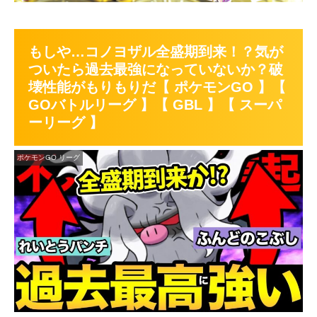
もしや…コノヨザル全盛期到来！？気が
ついたら過去最強になっていないか？破
壊性能がもりもりだ【 ポケモンGO 】【
GOバトルリーグ 】【 GBL 】【 スーパ
ーリーグ 】
ポケモンGO リーグ