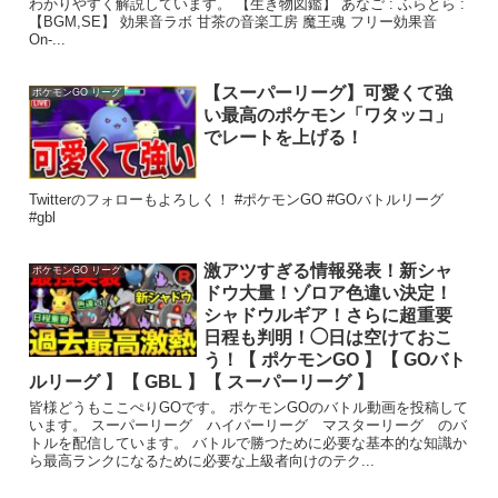
わかりやすく解説しています。 【生き物図鑑】 あなご : ふらとら :
【BGM,SE】 効果音ラボ ​ 甘茶の音楽工房 ​ 魔王魂 ​ フリー効果音
On-...
【スーパーリーグ】可愛くて強
ポケモンGO リーグ
い最高のポケモン「ワタッコ」
でレートを上げる！
Twitterのフォローもよろしく！ #ポケモンGO #GOバトルリーグ
#gbl
激アツすぎる情報発表！新シャ
ポケモンGO リーグ
ドウ大量！ゾロア色違い決定！
シャドウルギア！さらに超重要
日程も判明！◯日は空けておこ
う！【 ポケモンGO 】【 GOバト
ルリーグ 】【 GBL 】【 スーパーリーグ 】
皆様どうもここぺりGOです。 ポケモンGOのバトル動画を投稿して
います。 スーパーリーグ ハイパーリーグ マスターリーグ のバ
トルを配信しています。 バトルで勝つために必要な基本的な知識か
ら最高ランクになるために必要な上級者向けのテク...