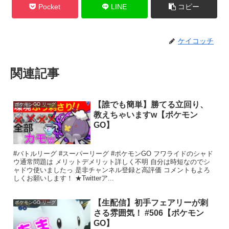
Pocket
LINE
コピー
ケイコッチ
関連記事
【誰でも簡単】勝てる立回り、
ポケモンGO リーグ
教えちゃいますw【ポケモン
GO】
#バトルリーグ #スーパーリーグ #ポケモンGO フワライドのシャド
ウ通常問題は メリットデメリット詳しく不明 自分は時短なのでシ
ャドウ使いましたっ 是非チャンネル登録と高評価 コメントもよろ
しくお願いします！ ★Twitterア...
【生配信】初手フェアリーが刺
ポケモンGO リーグ
さる雰囲気！ #506【ポケモン
GO】