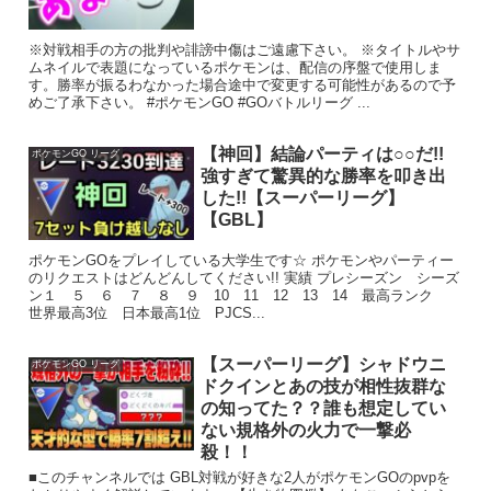
※対戦相手の方の批判や誹謗中傷はご遠慮下さい。 ※タイトルやサ
ムネイルで表題になっているポケモンは、配信の序盤で使用しま
す。勝率が振るわなかった場合途中で変更する可能性があるので予
めご了承下さい。 #ポケモンGO #GOバトルリーグ ...
【神回】結論パーティは○○だ!!
ポケモンGO リーグ
強すぎて驚異的な勝率を叩き出
した!!【スーパーリーグ】
【GBL】
ポケモンGOをプレイしている大学生です☆ ポケモンやパーティー
のリクエストはどんどんしてください!! 実績 プレシーズン シーズ
ン１ ５ ６ ７ ８ ９ 10 11 12 13 14 最高ランク
世界最高3位 日本最高1位 PJCS...
【スーパーリーグ】シャドウニ
ポケモンGO リーグ
ドクインとあの技が相性抜群な
の知ってた？？誰も想定してい
ない規格外の火力で一撃必
殺！！
■このチャンネルでは GBL対戦が好きな2人がポケモンGOのpvpを