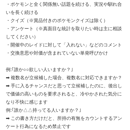
・ポケモンと全く関係無い話題を続ける、実況や馴れ合
いを長く続ける
・クイズ（※賞品付きのポケモンクイズは除く）
・アンケート（※真面目な統計を取りたい時は主に相談
してください）
・開催中のレイドに対して「入れない」などのコメント
・交換意思や対価が含まれていない単発呼びかけ
例:｢誰か○○欲しい人いますか？｣
➡ 複数名が立候補した場合、複数名に対応できますか？
➡ 手に入るチャンスだと思って立候補したのに、後出し
で価値の高いものを要求されると、冷やかされた気分に
なり不快に感じます
例:｢誰か△△持ってる人いますか？｣
➡ この書き方だけだと、所持の有無をカウントするアン
ケート行為になるため禁止です