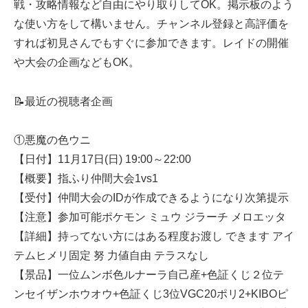
戦・攻略情報など自由にやり取りしてOK。掲示板のよう
な使い方をして構いません。チャンネル登録と高評価を
すれば初見さんでもすぐに参加できます。レイドの開催
や大会の企画などもOK。
📝最近の視聴者企画
①悪魔の色ウニ
【日付】11月17日(日) 19:00～22:00
【概要】指ふり仲間大会1vs1
【受付】仲間大会のIDが作成できるようになり次第提示
【注意】参加可能ポケモン ミュウ ジラーチ メロエッタ
【詳細】持ってない方にはある程度お渡し できます アイ
テムヒメリ固定 努 力値自由 テラスなし
【景品】一位ムンボ色ルナーラ自己産+色証くじ２位テ
ンセイザンホウオウ+色証くじ3位VGC20ポリ2+KIBOピ