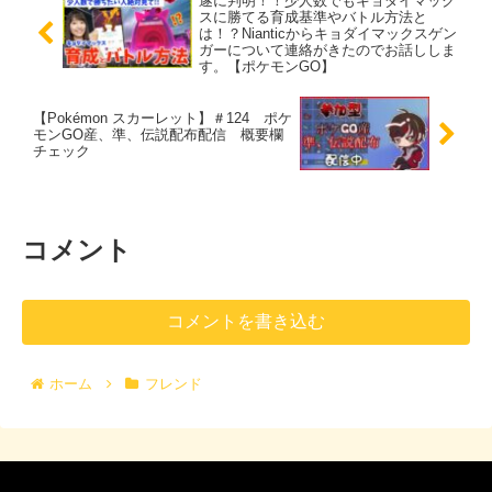
遂に判明！！少人数でもキョダイマック
スに勝てる育成基準やバトル方法と
は！？Nianticからキョダイマックスゲン
ガーについて連絡がきたのでお話ししま
す。【ポケモンGO】
【Pokémon スカーレット】＃124 ポケ
モンGO産、準、伝説配布配信 概要欄
チェック
コメント
コメントを書き込む
ホーム
フレンド