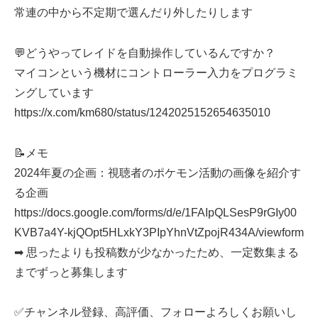
常連の中から不定期で選んだり外したりします
💬どうやってレイドを自動操作しているんですか？
マイコンという機材にコントローラー入力をプログラミ
ングしています
https://x.com/km680/status/1242025152654635010
📝メモ
2024年夏の企画：視聴者のポケモン活動の画像を紹介す
る企画
https://docs.google.com/forms/d/e/1FAIpQLSesP9rGIy00
KVB7a4Y-kjQOpt5HLxkY3PIpYhnVtZpojR434A/viewform
➡ 思ったよりも投稿数が少なかったため、一定数集まる
までずっと募集します
✅チャンネル登録、高評価、フォローよろしくお願いし