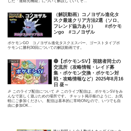
した「連絡先機能」について解説していくぞ...
（解説動画）コノヨザル進化タ
フレンド
スク最速クリア方法2選（ソロ、
フレンド協力あり） #ポケモ
ンgo #コノヨザル
ポケモンGO コノヨザル進化タスクエスパー、ゴーストタイプポ
ケモンに勝利30回についての解説動画です。
🔴【ポケモンSV】視聴者同士の
フレンド
交流所（攻略情報・レイド募
集・ポケモン交換・ポケモン対
戦・攻略情報など）2025年8月16
日 昼～
🎉 このライブ配信について 🎉 このライブ配信は、ポケモンSVをみ
んなで楽しく遊ぶための場所です。 チャット掲示板のように、お気
軽にご参加ください。 配信は基本的に常時ONなので、いつでも自
由に参加OK...