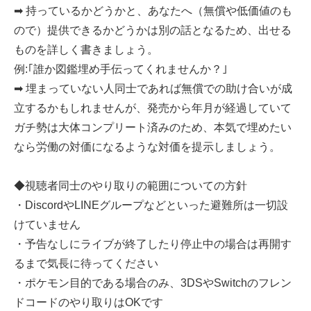
➡ 持っているかどうかと、あなたへ（無償や低価値のも
ので）提供できるかどうかは別の話となるため、出せる
ものを詳しく書きましょう。
例:｢誰か図鑑埋め手伝ってくれませんか？｣
➡ 埋まっていない人同士であれば無償での助け合いが成
立するかもしれませんが、発売から年月が経過していて
ガチ勢は大体コンプリート済みのため、本気で埋めたい
なら労働の対価になるような対価を提示しましょう。
◆視聴者同士のやり取りの範囲についての方針
・DiscordやLINEグループなどといった避難所は一切設
けていません
・予告なしにライブが終了したり停止中の場合は再開す
るまで気長に待ってください
・ポケモン目的である場合のみ、3DSやSwitchのフレン
ドコードのやり取りはOKです