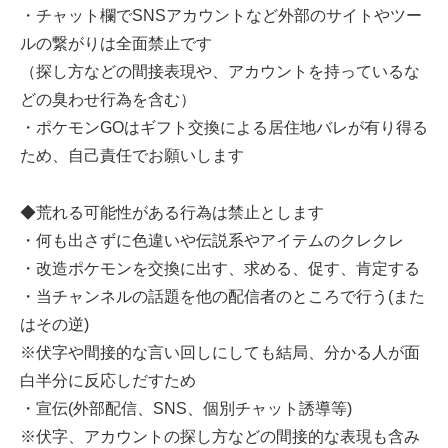
・チャット欄でSNSアカウントなど外部のサイトやツー
ルの繋がりは全面禁止です
（探し方などの間接表現や、アカウントを持っているな
どの臭わせ行為を含む）
・ポケモンGOはギフト交換による居住地バレが有り得る
ため、自己責任でお願いします
◆荒れる可能性がある行為は禁止とします
・何も出さずに色違いや伝説系やアイテムのクレクレ
・改造ポケモンを交換に出す、求める、促す、肯定する
・当チャンネルの話題を他の配信者のところで行う(また
はその逆)
※伏字や間接的な言い回しにしても結局、分かる人が面
白半分に反応しだすため
・宣伝(外部配信、SNS、個別チャット誘導等)
※伏字、アカウントの探し方などの間接的な表現も含み