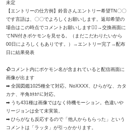
未定
【エントリーの仕方例】鈴音さんエントリー希望TN〇〇
です言語は、〇〇でよろしくお願いします。返却希望の
場合はこの時点でコメントお願いします🙇‍♀→交換画面に
てNN付きポケモンを見せる。（まだこだわりたいから
00日によろしくもありです。）→エントリー完了→配布
日に結果発表
🥀コメント内にポケモン名が含まれていると配信画面に
画像が出ます
➡ 全国図鑑1025種全て対応。NoXXXX、ひらがな、カタ
カナ、半角ｶﾀｶﾅに対応。
➡ うち431種は画像ではなく待機モーション。色違いや
リージョンは全て未実装。
➡ ひらがなも反応するので「他人からもらった」という
コメントは「ラッタ」が引っかかります。