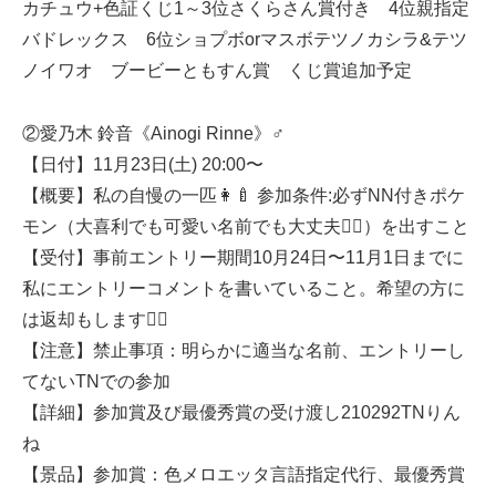
カチュウ+色証くじ1～3位さくらさん賞付き 4位親指定
バドレックス 6位ショプボorマスボテツノカシラ&テツ
ノイワオ ブービーともすん賞 くじ賞追加予定
②愛乃木 鈴音《Ainogi Rinne》♂
【日付】11月23日(土) 20:00〜
【概要】私の自慢の一匹👩‍🍼 参加条件:必ずNN付きポケ
モン（大喜利でも可愛い名前でも大丈夫🙆‍♀）を出すこと
【受付】事前エントリー期間10月24日〜11月1日までに
私にエントリーコメントを書いていること。希望の方に
は返却もします🙇‍♀
【注意】禁止事項：明らかに適当な名前、エントリーし
てないTNでの参加
【詳細】​​参加賞及び最優秀賞の受け渡し210292TNりん
ね
【景品】参加賞：色メロエッタ言語指定代行、最優秀賞