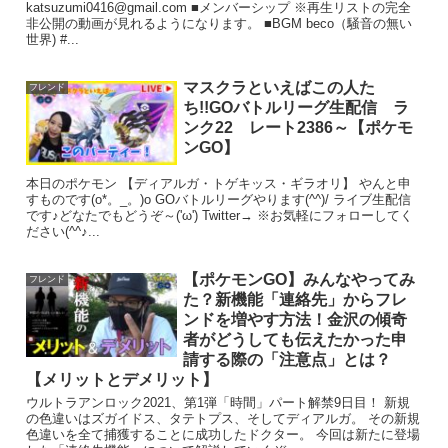
katsuzumi0416@gmail.com ■メンバーシップ ※再生リストの完全
非公開の動画が見れるようになります。 ■BGM beco（騒音の無い
世界) #...
マスクラといえばこの人た
フレンド
ち!!GOバトルリーグ生配信 ラ
ンク22 レート2386～【ポケモ
ンGO】
本日のポケモン 【ディアルガ・トゲキッス・ギラオリ】 やんと申
すものです(o*。_。)o GOバトルリーグやります(^^)/ ライブ生配信
です♪どなたでもどうぞ～('ω') Twitter→ ※お気軽にフォローしてく
ださい(^^♪...
【ポケモンGO】みんなやってみ
フレンド
た？新機能「連絡先」からフレ
ンドを増やす方法！金沢の傾奇
者がどうしても伝えたかった申
請する際の「注意点」とは？
【メリットとデメリット】
ウルトラアンロック2021、第1弾「時間」パート解禁9日目！ 新規
の色違いはズガイドス、タテトプス、そしてディアルガ。 その新規
色違いを全て捕獲することに成功したドクター。 今回は新たに登場