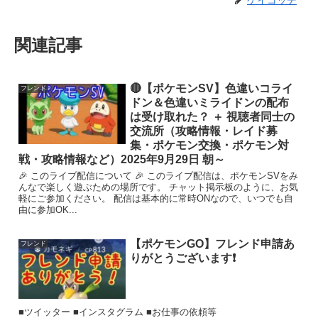
ケイコッチ
関連記事
🔴【ポケモンSV】色違いコライ
フレンド
ドン＆色違いミライドンの配布
は受け取れた？ ＋ 視聴者同士の
交流所（攻略情報・レイド募
集・ポケモン交換・ポケモン対
戦・攻略情報など）2025年9月29日 朝～
🎉 このライブ配信について 🎉 このライブ配信は、ポケモンSVをみ
んなで楽しく遊ぶための場所です。 チャット掲示板のように、お気
軽にご参加ください。 配信は基本的に常時ONなので、いつでも自
由に参加OK...
【ポケモンGO】フレンド申請あ
フレンド
りがとうございます❗️
■ツイッター ■インスタグラム ■お仕事の依頼等