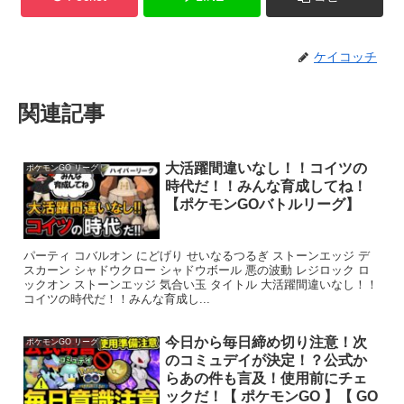
ケイコッチ
関連記事
大活躍間違いなし！！コイツの
ポケモンGO リーグ
時代だ！！みんな育成してね！
【ポケモンGOバトルリーグ】
パーティ コバルオン にどげり せいなるつるぎ ストーンエッジ デ
スカーン シャドウクロー シャドウボール 悪の波動 レジロック ロ
ックオン ストーンエッジ 気合い玉 タイトル 大活躍間違いなし！！
コイツの時代だ！！みんな育成し...
今日から毎日締め切り注意！次
ポケモンGO リーグ
のコミュデイが決定！？公式か
らあの件も言及！使用前にチェ
ックだ！【 ポケモンGO 】【 GO