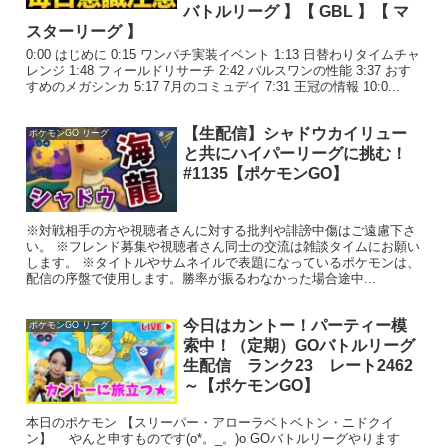
バトルリーグ 】【 GBL 】【 マ
スターリーグ 】
0:00 はじめに 0:15 ワンパチ実装イベント 1:13 日替わりタイムチャ
レンジ 1:48 フィールドリサーチ 2:42 パルスワンの性能 3:37 おす
すめのメガシンカ 5:17 7月のコミュデイ 7:31 王冠の情報 10:0...
【生配信】シャドウカイリュー
ポケモンGO リーグ
と共にハイパーリーグに挑む！
#1135【ポケモンGO】
※対戦相手の方や視聴者さんに対する批判や誹謗中傷はご遠慮下さ
い。 ※フレンド募集や視聴者さん同士の交流は雑談タイムにお願い
します。 ※タイトルやサムネイルで表題になっているポケモンは、
配信の序盤で使用します。勝率が振るわなかった場合途中...
今日はカントー！パーティー模
ポケモンGO リーグ
索中！（定期）GOバトルリーグ
生配信 ランク23 レート2462
～【ポケモンGO】
本日のポケモン 【スリーパー・アローラベトベトン・ニドクイ
ン】 やんと申すものです(o*。_。)o GOバトルリーグやります