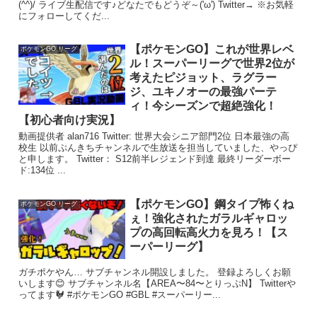
(^^)/ ライブ生配信です♪どなたでもどうぞ～('ω') Twitter→ ※お気軽
にフォローしてくだ...
【ポケモンGO】これが世界レベ
ポケモンGO リーグ
ル！スーパーリーグで世界2位が
考えたピジョット、ラグラー
ジ、ユキノオーの最強パーテ
ィ！今シーズンで超絶強化！
【初心者向け実況】
動画提供者 alan716 Twitter: 世界大会シニア部門2位 日本最強の高
校生 以前ぷんきちチャンネルで生放送を担当していました、やっぴ
と申します。 Twitter： S12前半レジェンド到達 最終リーダーボー
ド:134位 ...
【ポケモンGO】鋼タイプ怖くね
ポケモンGO リーグ
ぇ！強化されたガラルギャロッ
プの高回転高火力を見ろ！【ス
ーパーリーグ】
ガチポケやん… サブチャンネル開設しました。 登録よろしくお願
いします😊 サブチャンネル名【AREA〜84〜とりっぷN】 Twitterや
ってます🐓 #ポケモンGO #GBL #スーパーリー...