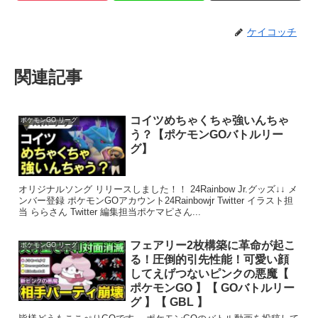
ケイコッチ
関連記事
コイツめちゃくちゃ強いんちゃ
ポケモンGO リーグ
う？【ポケモンGOバトルリー
グ】
オリジナルソング リリースしました！！ 24Rainbow Jr.グッズ↓↓ メ
ンバー登録 ポケモンGOアカウント24Rainbowjr Twitter イラスト担
当 ららさん Twitter 編集担当ポケマピさん...
フェアリー2枚構築に革命が起こ
ポケモンGO リーグ
る！圧倒的引先性能！可愛い顔
してえげつないピンクの悪魔【
ポケモンGO 】【 GOバトルリー
グ 】【 GBL 】