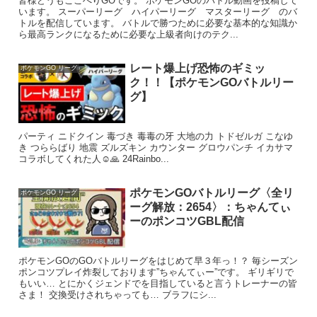
皆様どうもここぺりGOです。 ポケモンGOのバトル動画を投稿して
います。 スーパーリーグ ハイパーリーグ マスターリーグ のバ
トルを配信しています。 バトルで勝つために必要な基本的な知識か
ら最高ランクになるために必要な上級者向けのテク...
レート爆上げ恐怖のギミッ
ポケモンGO リーグ
ク！！【ポケモンGOバトルリー
グ】
パーティ ニドクイン 毒づき 毒毒の牙 大地の力 トドゼルガ こなゆ
き つららばり 地震 ズルズキン カウンター グロウパンチ イカサマ
コラボしてくれた人☺️🙏 24Rainbo...
ポケモンGOバトルリーグ〈全リ
ポケモンGO リーグ
ーグ解放：2654〉：ちゃんてぃ
ーのポンコツGBL配信
ポケモンGOのGOバトルリーグをはじめて早３年っ！？ 毎シーズン
ポンコツプレイ炸裂しております”ちゃんてぃー”です。 ギリギリで
もいい… とにかくジェンドでを目指していると言うトレーナーの皆
さま！ 交換受けされちゃっても… ブラフにシ...