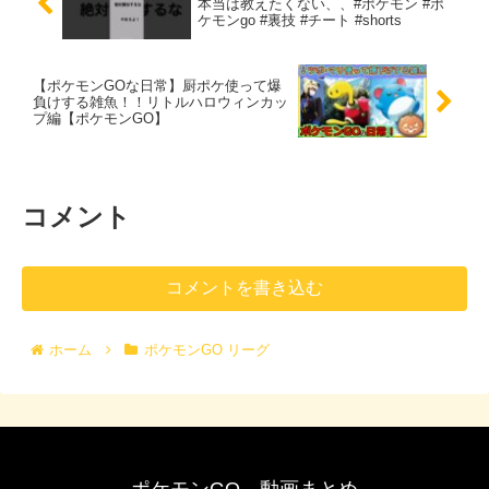
本当は教えたくない、、#ポケモン #ポ
ケモンgo #裏技 #チート #shorts
【ポケモンGOな日常】厨ポケ使って爆
負けする雑魚！！リトルハロウィンカッ
プ編【ポケモンGO】
コメント
コメントを書き込む
ホーム
ポケモンGO リーグ