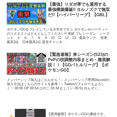
【最強】リダボ帯でも通用する
ポケモンGO リーグ
最強構築爆誕!! ヨルノズクで無双
だ!!【ハイパーリーグ】【GBL】
ポケモンGOをプレイしている大学生です☆ ポケモンやパーティー
のリクエストはどんどんしてください!! 実績 プレシーズン シーズ
ン１ ５ ６ ７ ８ ９ 10 11 12 13 最高ランク 世界
最高3位 日本最高1位 是非チャンネ...
【緊急速報】来シーズン(S23)の
ポケモンGO リーグ
PvPの技調整内容まとめ・徹底解
説！！【GOバトルリーグ】【ポ
ケモンGO】
メンバーシップ加入はこちらから！↓ メンバーシップ専用Discordの
加入方法はこちらのサイトを参考！↓ Twitterのフォローもよろし
く！ 00:00 OP 00:54 ひのこ 03:34 むしくい 05:51 れんぞく...
【悪用厳禁】ポケモンGOの裏技です。