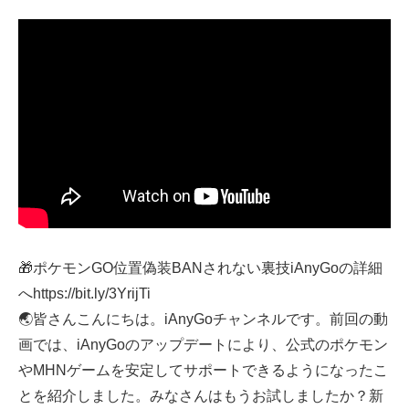
🎁ポケモンGO位置偽装BANされない裏技iAnyGoの詳細
へhttps://bit.ly/3YrijTi
🌏皆さんこんにちは。iAnyGoチャンネルです。前回の動
画では、iAnyGoのアップデートにより、公式のポケモン
やMHNゲームを安定してサポートできるようになったこ
とを紹介しました。みなさんはもうお試しましたか？新