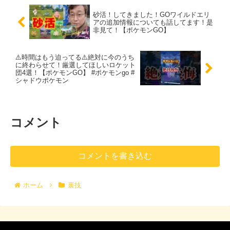
砂活！してきました！GOワイルドエリ
アの追加情報についても話してます！是
非見て！【ポケモンGO】
⚠️時間はもう迫ってる⚠️絶対に今のうち
に終わらせて！厳選してほしいロケット
団4選！【ポケモンGO】 #ポケモンgo #
シャドウポケモン
コメント
コメントを書き込む
ホーム
裏技