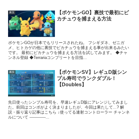
【ポケモンGO】裏技で最初にピ
裏技
カチュウを捕まえる方法
ポケモンGOが日本でもリリースされたね。 フシギダネ、ゼニガ
メ、ヒトカゲの他に裏技でピカチュウを捕まえる事が出来るみたい
です。 最初にピカチュウを捕まえる方法を試してみます。 ◆チャ
ンネル登録 ◆Terrariaコンプリートを目指...
【ポケモンSV】レギュD版シン
裏技
プル寿司でランクダブル！
【Doubles】
先日使ったシンプル寿司を、早速レギュD版にアレンジしてみまし
た。前回はコンボがよく決まりましたが、今回は果たして...? 解
説・振り返り記事はこちら ↓使ってる連射コントローラー チャンネ
ルについて -------------...