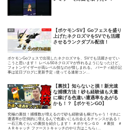
【ポケモンSV】Goフェスを盛り
裏技
上げたネクロズマをSVでも活躍
させるランクダブル配信！
ポケモンGoフェスで出現したネクロズマを、SVでも活躍させてい
こうと思います！ レベル50ネクロズマが作れるようになったけど、
フォトンゲイザーが高レベル技なのが惜しまれる。 パーティ紹介記
事は近日ブログに更新予定 ↓使ってる連射コン...
【裏技】知らないと損！新光速
裏技
な捕獲方法！砂も経験値も大量
に稼げる色違い遭遇率をあがる
かも！？【ポケモンGO】
究極の裏技！捕獲数が増えるので砂も経験値も稼げちゃう！それに
遭遇率が圧倒的に増えるんで色違いにも出会えるチャンスがある！
一石三鳥ぐらいの裏技を紹介します！ ＃ポケモンＧＯ ＃裏技 ＃
ＡＲキャッチ ファーストキャッチのやり方はこちら↓...