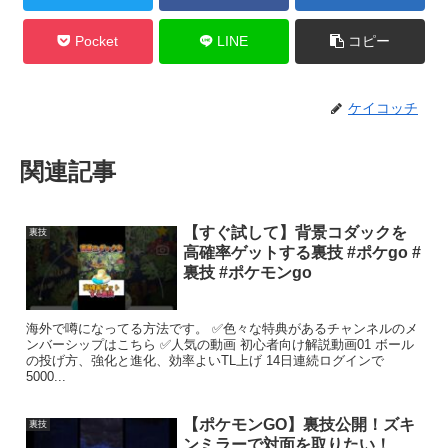
Pocket
LINE
コピー
ケイコッチ
関連記事
【すぐ試して】背景コダックを
裏技
高確率ゲットする裏技 #ポケgo #
裏技 #ポケモンgo
海外で噂になってる方法です。 ✅色々な特典があるチャンネルのメ
ンバーシップはこちら ✅人気の動画 初心者向け解説動画01 ボール
の投げ方、強化と進化、効率よいTL上げ 14日連続ログインで
5000...
【ポケモンGO】裏技公開！ズキ
裏技
ンミラーで対面を取りたい！