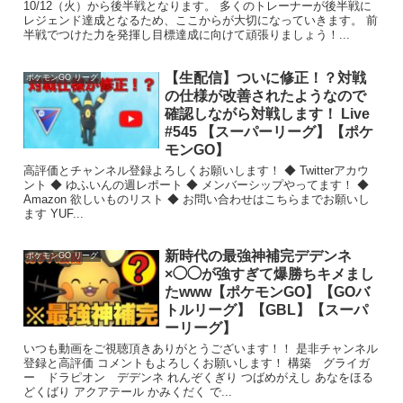
10/12（火）から後半戦となります。 多くのトレーナーが後半戦に
レジェンド達成となるため、ここからが大切になっていきます。 前
半戦でつけた力を発揮し目標達成に向けて頑張りましょう！...
【生配信】ついに修正！？対戦
ポケモンGO リーグ
の仕様が改善されたようなので
確認しながら対戦します！ Live
#545 【スーパーリーグ】【ポケ
モンGO】
高評価とチャンネル登録よろしくお願いします！ ◆ Twitterアカウ
ント ◆ ゆふいんの週レポート ◆ メンバーシップやってます！ ◆
Amazon 欲しいものリスト ◆ お問い合わせはこちらまでお願いし
ます YUF...
新時代の最強神補完デデンネ
ポケモンGO リーグ
×◯◯が強すぎて爆勝ちキメまし
たwww【ポケモンGO】【GOバ
トルリーグ】【GBL】【スーパ
ーリーグ】
いつも動画をご視聴頂きありがとうございます！！ 是非チャンネル
登録と高評価 コメントもよろしくお願いします！ 構築 グライガ
ー ドラピオン デデンネ れんぞくぎり つばめがえし あなをほる
どくばり アクアテール かみくだく で...