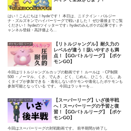
はい！こんにちは！hydeです！ 本日は、ニドクイン・バルジー
ナ・ズルズキンでハイパーリーグで戦いました！ ぜひ最後までご覧
ください！ hydeのツイッターです↓ hydeのみんポケの記事です↓ チ
ャンネル登録・高評価よろ...
【リトルジャングル】耐久力の
ポケモンGO リーグ
レベルが違う！扱いやすさも満
点！【GOバトルリーグ】【ポケ
モンGO】
今回はリトルジャングルカップの動画です！ ルールは ・CP制限
500 ・ノーマル、くさ、でんき、どく、じめん、ひこう、むし、あ
くタイプが参加できる ・進化しないポケモンや進化したポケモンも
参加可能となっている です。 今回はラッキーを...
【スーパーリーグ】いざ後半戦
ポケモンGO リーグ
へ！スーパーリーグの予習と復
習！【GOバトルリーグ】【ポケ
モンGO】
今回はスーパーリーグの対戦動画です。 前半期間が終了し