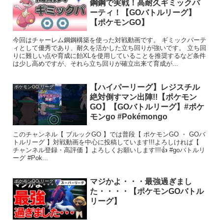
鋼鋼で実戦！高耐久ギミックパ
ーティ！【GOバトルリーグ】
【ポケモンGO】
今回はチャーレム鋼鋼構築を使った対戦動画です。 ギミックパーテ
ィとして優秀であり、耐久を活かした立ち回りが強いです。 立ち回
りに難しい点や育成に飴XLを使用していることを推奨するなど条件
は少し高めですが、それら立ち回りが確立出来て育成が...
【ハイパーリーグ】レジスチル
ポケモンGO リーグ
絶対倒すマン出陣!!【ポケモン
GO】【GOバトルリーグ】#ポケ
モンgo #Pokémongo
このチャンネル【 ブルックGO 】では普段【 ポケモンGO ・ GOバ
トルリーグ 】対戦動画を中心に投稿しています!!!よろしければ【
チャンネル登録・高評価 】よろしくお願いします!!!👍 #goバトルリ
ーグ #Pok...
マジかよ・・・最強過ぎまし
ポケモンGO リーグ
た・・・・【ポケモンGOバトル
リーグ】