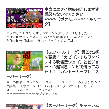
本当にエグイ構築紹介します皆
ポケモンGO リーグ
様怒らないでください
wwww【ポケモンGOバトルリー
グ】
コラボしてくれた人 オリジナルソング リリースしました！！
24Rainbow Jr.グッズ↓↓ メンバー登録 ポケモンGOアカウント
24Rainbowjr Twitter イラスト担当 ららさん Twitter...
【GOバトルリーグ】最凶の2択
ポケモンGO リーグ
を強要！！カビゴンすらワンパ
ンする吹雪型ジュゴンとピジョ
ットの超害悪コンビで潜ってみ
た！！【カントーカップ】【ス
ーパーリーグ】
今日の構築： ジュゴン、ピジョット、ゴルバット みんポケのPvP
用語集→ ＃ポケモンGO ＃バトルリーグ #カントーカップ
#GBL #スーパーリーグ #アメXL ーーーーーーーーーーーーーー
ーーーーーーーーー サブチャンネル...
【スーパーリーグ】チャーレム
ポケモンGO リーグ