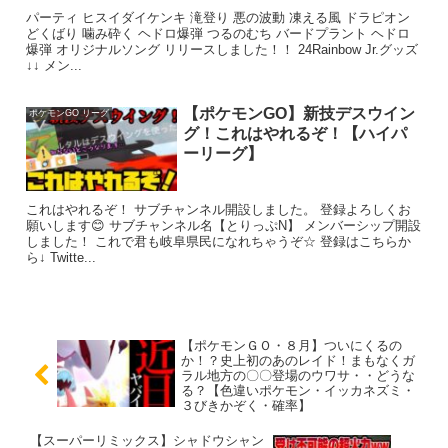
パーティ ヒスイダイケンキ 滝登り 悪の波動 凍える風 ドラピオン
どくばり 噛み砕く ヘドロ爆弾 つるのむち バードプラント ヘドロ
爆弾 オリジナルソング リリースしました！！ 24Rainbow Jr.グッズ
↓↓ メン...
【ポケモンGO】新技デスウイン
ポケモンGO リーグ
グ！これはやれるぞ！【ハイパ
ーリーグ】
これはやれるぞ！ サブチャンネル開設しました。 登録よろしくお
願いします😊 サブチャンネル名【とりっぷN】 メンバーシップ開設
しました！ これで君も岐阜県民になれちゃうぞ☆ 登録はこちらか
ら↓ Twitte...
【ポケモンＧＯ・８月】ついにくるの
か！？史上初のあのレイド！まもなくガ
ラル地方の〇〇登場のウワサ・・どうな
る？【色違いポケモン・イッカネズミ・
３びきかぞく・確率】
【スーパーリミックス】シャドウシャン