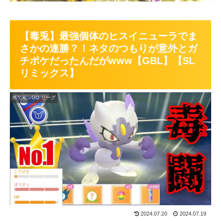
【毒兎】最強個体のヒスイニューラでま
さかの連勝？！ネタのつもりが意外とガ
チポケだったんだがwww【GBL】【SL
リミックス】
ポケモンGO リーグ
2024.07.20
2024.07.19