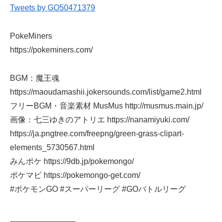
Tweets by GO50471379
PokeMiners
https://pokeminers.com/
BGM：魔王魂
https://maoudamashii.jokersounds.com/list/game2.html
フリーBGM・音楽素材 MusMus http://musmus.main.jp/
画像：七三ゆきのアトリエ https://nanamiyuki.com/
https://ja.pngtree.com/freepng/green-grass-clipart-
elements_5730567.html
みんポケ https://9db.jp/pokemongo/
ポケマピ https://pokemongo-get.com/
#ポケモンGO #スーパーリーグ #GOバトルリーグ