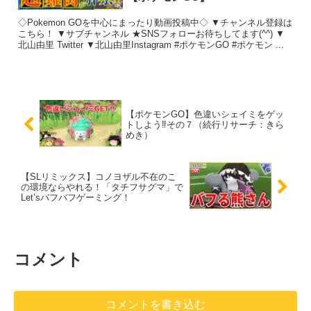
◇Pokemon GOを中心にまったり動画投稿中◇ ▼チャンネル登録は
こちら！ ▼サブチャンネル ★SNSフォローお待ちしてます(^^) ▼
北山由里 Twitter ▼北山由里Instagram #ポケモンGO #ポケモン ...
【ポケモンGO】色違いシェイミをゲッ
トしよう‼その７（続行リサーチ：きら
めき）
【SLリミックス】コノヨザル不在のこ
の環境ならやれる！「タチフサグマ」で
Let’sバフバフゲーミング！
コメント
コメントを書き込む