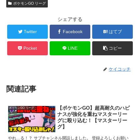
ポケモンGO リーグ
シェアする
Twitter
Facebook
はてブ
Pocket
LINE
コピー
ケイコッチ
関連記事
【ポケモンGO】超高耐久のハピ
ポケモンGO リーグ
ナスが強化を重ねマスターリー
グに殴り込む！【マスターリー
グ】
やれ…る！？ サブチャンネル開設しました。 登録よろしくお願い