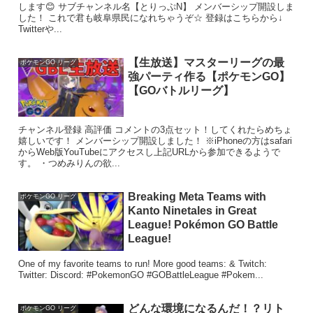
します😊 サブチャンネル名【とりっぷN】 メンバーシップ開設しま
した！ これで君も岐阜県民になれちゃうぞ☆ 登録はこちらから↓
Twitterや...
【生放送】マスターリーグの最
ポケモンGO リーグ
強パーティ作る【ポケモンGO】
【GOバトルリーグ】
チャンネル登録 高評価 コメントの3点セット！してくれたらめちょ
嬉しいです！ メンバーシップ開設しました！ ※iPhoneの方はsafari
からWeb版YouTubeにアクセスし上記URLから参加できるようで
す。 ・つめみりんの欲...
Breaking Meta Teams with
ポケモンGO リーグ
Kanto Ninetales in Great
League! Pokémon GO Battle
League!
One of my favorite teams to run! More good teams: & Twitch:
Twitter: Discord: #PokemonGO #GOBattleLeague #Pokem...
どんな環境になるんだ！？リト
ポケモンGO リーグ