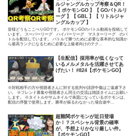
ルジャングルカップ考察＆QR！
【 ポケモンGO 】【 GOバトルリ
ーグ 】【 GBL 】【 リトルジャ
ングルカップ 】
皆様どうもここぺりGOです。 ポケモンGOのバトル動画を投稿して
います。 スーパーリーグ ハイパーリーグ マスターリーグ のバ
トルを配信しています。 バトルで勝つために必要な基本的な知識か
ら最高ランクになるために必要な上級者向けのテク...
【生配信】採用率が低くなって
ポケモンGO リーグ
いるメルメタルを活躍させてあ
げたい！ #824【ポケモンGO】
※対戦相手の方や視聴者さんに対する批判や誹謗中傷はご遠慮下さ
い。 ※フレンド募集や視聴者さん同士の交流は雑談タイムにお願い
します。 ※タイトルやサムネイルで表題になっているポケモンは、
配信の序盤で使用します。勝率が振るわなかった場合途中...
超難関ポケモンが近日登場
ポケモンGO リーグ
か！？スペシャル背景の確率
が、予想よりかなり厳しい件。
【ポケモンGO】