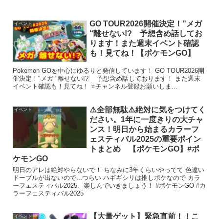
GO TOUR2026開催決定！”メガ
イベント
“離せない!? 予想含め話してお
ります！また週末イベント確認
も！見てね！【ポケモンGO】
Pokemon GOを中心にゆるりと発信しています！ GO TOUR2026開
催決定！"メガ "離せない!? 予想含め話しております！ また週末
イベント確認も！見てね！ ⭐️チャンネル登録お願いしま...
⚠️全部無駄⚠️絶対に気をつけてく
イベント
ださい。1年に一度きりの大チャ
ンス！明日から始まるカラーフ
ェスティバル2025の重要ポイン
トまとめ 【ポケモンGO】#ポ
ケモンGO
明日のアレは絶対やらないで！ ちなみに3年くらいやってて 色違い
ドーブルが出ないので...つらい ハギギシリは推しポケなので カラ
ーフェスティバル2025、楽しんでいきましょう！ #ポケモンGO #カ
ラーフェスティバル2025
【大量ゲット】緊急直前！！こ
イベント