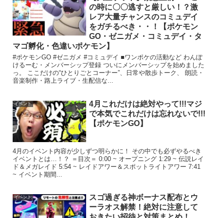
の時に〇〇逃すと厳しい！？激
レア大量チャンスのコミュデイ
をガチるべき・・！【ポケモン
GO・ゼニガメ・コミュデイ・タ
マゴ孵化・色違いポケモン】
#ポケモンGO #ゼニガメ #コミュデイ ■ワンポケの活動など わんぽ
けるーむ・メンバーシップ登録 ついにメンバーシップを始めました
っ。 ここだけの“ひとりごとコーナー”、日常や散歩トーク、 朗読・
音楽制作・路上ライブ・生配信な...
4月これだけは絶対やって!!!マジ
イベント
で本気でこれだけは忘れないで!!!
【ポケモンGO】
4月のイベント内容が少しずつ明らかに！ その中でも必ずやるべき
イベントとは…！？ ＝目次＝ 0:00 ~ オープニング 1:29 ~ 伝説レイ
ド＆メガレイド 5:54 ~ レイドアワー＆スポットライトアワー 7:41
~ イベント期間...
スゴ過ぎる神ボーナス配布とウ
イベント
ーラオス解禁！絶対に注意して
おきたい招待と対策まとめ！