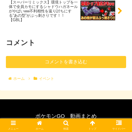
【スーパーリミックス】環境トップを一
体で全員カモにするシャドウハガネール
がやばいww不利相性を返り討ちにす
る”あの型”がぶっ刺さりです！！
【GBL】
コメント
コメントを書き込む
ホーム
イベント
ポケモンGO 動画まとめ
© 2017 ポケモンGO 動画まとめ.
メニュー
ホーム
検索
トップ
サイドバー