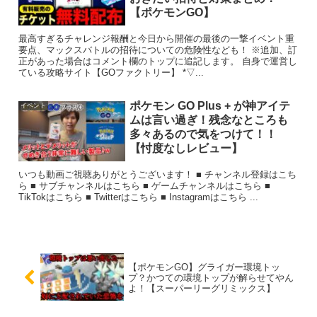
【ポケモンGO】
最高すぎるチャレンジ報酬と今日から開催の最後の一撃イベント重
要点、マックスバトルの招待についての危険性なども！ ※追加、訂
正があった場合はコメント欄のトップに追記します。 自身で運営し
ている攻略サイト【GOファクトリー】 *▽...
ポケモン GO Plus + が神アイテ
イベント
ムは言い過ぎ！残念なところも
多々あるので気をつけて！！
【忖度なしレビュー】
いつも動画ご視聴ありがとうございます！ ■ チャンネル登録はこち
ら ■ サブチャンネルはこちら ■ ゲームチャンネルはこちら ■
TikTokはこちら ■ Twitterはこちら ■ Instagramはこちら ...
【ポケモンGO】グライガー環境トッ
プ？かつての環境トップが解らせてやん
よ！【スーパーリーグリミックス】