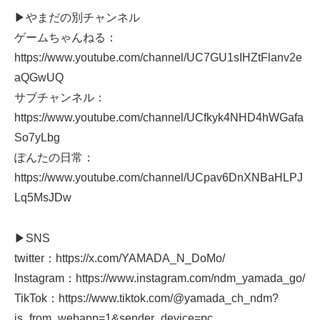
▶やまだの別チャンネル
ゲームちゃんねる：
https://www.youtube.com/channel/UC7GU1sIHZtFlanv2e
aQGwUQ
サブチャンネル：
https://www.youtube.com/channel/UCfkyk4NHD4hWGafa
So7yLbg
ぽんたの日常：
https://www.youtube.com/channel/UCpav6DnXNBaHLPJ
Lq5MsJDw
▶SNS
twitter：https://x.com/YAMADA_N_DoMo/
Instagram：https://www.instagram.com/ndm_yamada_go/
TikTok：https://www.tiktok.com/@yamada_ch_ndm?
is_from_webapp=1&sender_device=pc