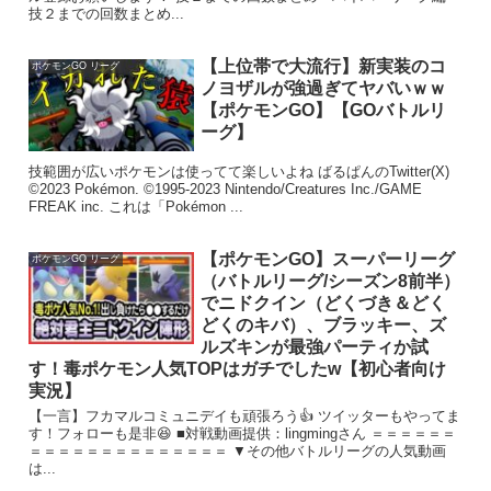
技２までの回数まとめ...
【上位帯で大流行】新実装のコ
ポケモンGO リーグ
ノヨザルが強過ぎてヤバいｗｗ
【ポケモンGO】【GOバトルリ
ーグ】
技範囲が広いポケモンは使ってて楽しいよね ばるぱんのTwitter(X)
©2023 Pokémon. ©1995-2023 Nintendo/Creatures Inc./GAME
FREAK inc. これは「Pokémon ...
【ポケモンGO】スーパーリーグ
ポケモンGO リーグ
（バトルリーグ/シーズン8前半）
でニドクイン（どくづき＆どく
どくのキバ）、ブラッキー、ズ
ルズキンが最強パーティか試
す！毒ポケモン人気TOPはガチでしたw【初心者向け
実況】
【一言】フカマルコミュニデイも頑張ろう👍 ツイッターもやってま
す！フォローも是非😆 ■対戦動画提供：lingmingさん ＝＝＝＝＝＝
＝＝＝＝＝＝＝＝＝＝＝＝＝＝ ▼その他バトルリーグの人気動画
は...