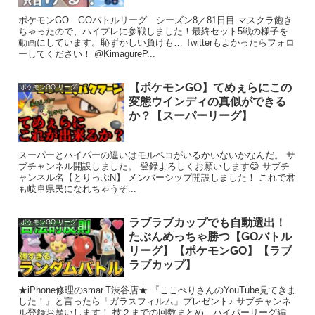
ポケモンGO GOバトルリーグ シーズン8／81日目 マスクラ飽き
ちゃったので、ハイプレに参戦しました！最終セット5戦の様子を
動画にしています。恥ずかしい負けも… Twitterもよかったらフォロ
ーしてください！ @KimagureP...
【ポケモンGO】てめぇらにこの
ポケモンGO リーグ
変態ウインディの真似ができる
か？【スーパーリーグ】
スーパーとハイパーの違いはモルペコがいるかいないかなんだ。 サ
ブチャンネル開設しました。 登録よろしくお願いします😊 サブチ
ャンネル名【とりっぷN】 メンバーシップ開設しました！ これで君
も岐阜県民になれちゃうぞ...
ラブラブカップでも自動選出！
ポケモンGO リーグ
たぶんめっちゃ勝つ【GOバトル
リーグ】【ポケモンGO】【ラブ
ラブカップ】
★iPhone修理のsmar.T渋谷店★ 『ここぺりさんのYouTube見てきま
した！』と言ったら「ガラスフィルム」プレゼント♪ サブチャンネ
ル登録お願いします！ 技２までの回数まとめ ハイパーリーグ編