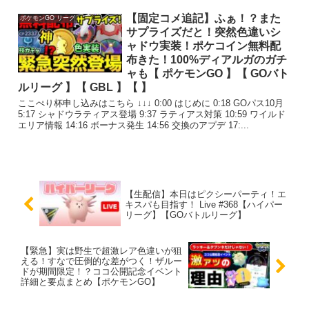
【固定コメ追記】ふぁ！？また
ポケモンGO リーグ
サプライズだと！突然色違いシ
ャドウ実装！ポケコイン無料配
布きた！100%ディアルガのガチ
ャも【 ポケモンGO 】【 GOバト
ルリーグ 】【 GBL 】【 】
ここぺり杯申し込みはこちら ↓↓↓ 0:00 はじめに 0:18 GOパス10月
5:17 シャドウラティアス登場 9:37 ラティアス対策 10:59 ワイルド
エリア情報 14:16 ボーナス発生 14:56 交換のアプデ 17:...
【生配信】本日はピクシーパーティ！エ
キスパも目指す！ Live #368【ハイパー
リーグ】【GOバトルリーグ】
【緊急】実は野生で超激レア色違いが狙
える！すなで圧倒的な差がつく！ザルー
ドが期間限定！？ココ公開記念イベント
詳細と要点まとめ【ポケモンGO】