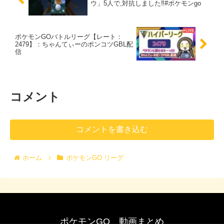
ウ」5人で,対抗しました‼️#ポケモンgo
ポケモンGOバトルリーグ【レート：
2479】：ちゃんてぃーのポンコツGBL配
信
コメント
コメントを書き込む
ホーム
ポケモンGO リーグ
ポケモンGO 動画まとめ