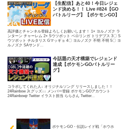
【生配信】あと40！今日レジェ
ポケモンGO リーグ
ンド決める！！ Live #824【GO
バトルリーグ】【ポケモンGO】
高評価とチャンネル登録よろしくお願いします！ 1× ヨルノズク ラ
ンターン チャーレム 2× Sウツボット ベロリンガ トリデプス 3〇 S
ウツボット チルタリス Gマッギョ 4〇 ヨルノズク 不明 不明 5〇 ヨ
ルノズク SAサンド...
今話題の天才構築でレジェンド
ポケモンGO リーグ
達成【ポケモンGOバトルリー
グ】
コラボしてくれた人↓ オリジナルソング リリースしました！！
24Rainbow Jr.グッズ↓↓ メンバー登録 ポケモンGOアカウント
24Rainbowjr Twitter イラスト担当 ららさん Twitter...
ポケモンGO・伝説レイド戦「ホウホ