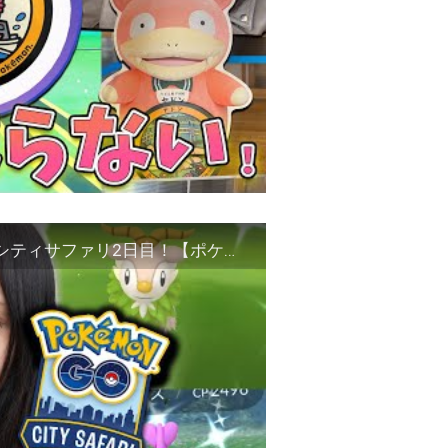
トラブルも…？この為にソウルに来たんだよ！シティサファリ2日目！【ポケモンGO】