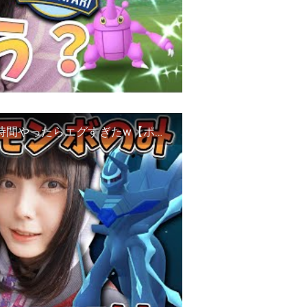
【検証】モンボプラスのみ！おさんぽおこう2時間やったらエグすぎたw【ポケモンGO】