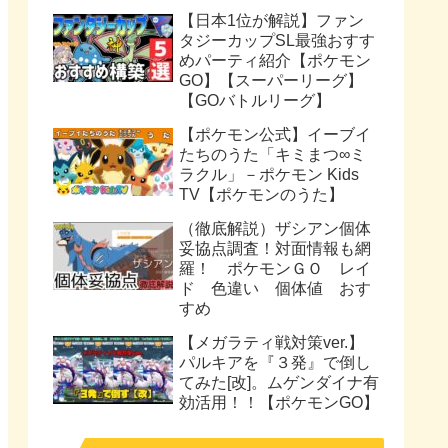
【日本1位が解説】ファン
タジーカップSL最強おすす
めパーティ紹介【ポケモン
GO】【スーパーリーグ】
【GOバトルリーグ】
【ポケモン公式】イーブイ
たちのうた「キミまつ∞ミ
ラクル」－ポケモン Kids
TV【ポケモンのうた】
（徹底解説）ザシアン個体
妥協点調査！対面情報も網
羅！ ポケモンＧＯ レイ
ド 色違い 個体値 おす
すめ
【メガラティ戦対策ver.】
パルキアを『３発』で倒し
てみた[改]。ムゲンダイナ有
効活用！！【ポケモンGO】