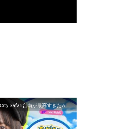
４年ぶりの台湾！地域限定ポケモンが台南に？City Safari台南が最高すぎたwもはや観光w【ポケモンGO】