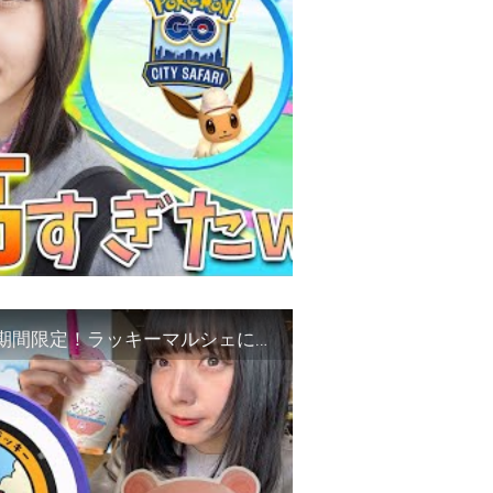
ポケモン好きにはたまらない⁉️道の駅なみえで期間限定！ラッキーマルシェに行ってきた！【ポケモンGO】