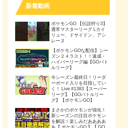
新着動画
ポケモンGO 【伝説狩り3】
通常マスターリーグ Lカイ
リュー、ドサイドン、アシ
レーヌ
【ポケモンGOな配信】シー
ズン２４ラスト！！速成・
ハイパーリーグ編【GOバト
ルリーグ】
今シーズン最終日！リーダ
ーボード入りを目指してい
く！ Live #1383【スーパー
リーグ】【GOバトルリー
グ】【ポケモンGO】
まさかのポケモンが強化！
新シーズンの注目ポケモン
を解説！楽しみだああああ
あ【 ポケモンGO 】【 GO