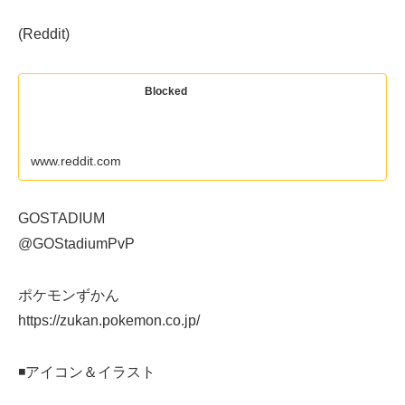
(Reddit)
Blocked
www.reddit.com
GOSTADIUM
@GOStadiumPvP
ポケモンずかん
https://zukan.pokemon.co.jp/
◾️アイコン＆イラスト