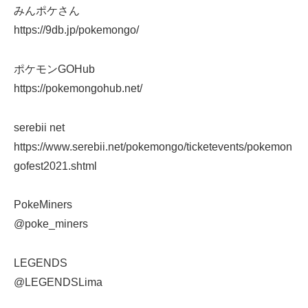
みんポケさん
https://9db.jp/pokemongo/
ポケモンGOHub
https://pokemongohub.net/
serebii net
https://www.serebii.net/pokemongo/ticketevents/pokemon
gofest2021.shtml
PokeMiners
@poke_miners
LEGENDS
@LEGENDSLima