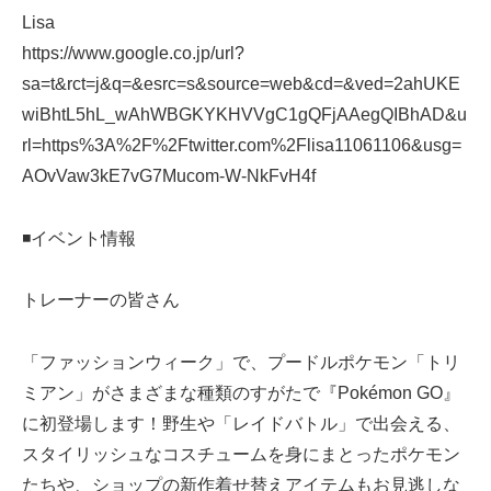
Lisa
https://www.google.co.jp/url?
sa=t&rct=j&q=&esrc=s&source=web&cd=&ved=2ahUKE
wiBhtL5hL_wAhWBGKYKHVVgC1gQFjAAegQIBhAD&u
rl=https%3A%2F%2Ftwitter.com%2Flisa11061106&usg=
AOvVaw3kE7vG7Mucom-W-NkFvH4f
◾️イベント情報
トレーナーの皆さん
「ファッションウィーク」で、プードルポケモン「トリ
ミアン」がさまざまな種類のすがたで『Pokémon GO』
に初登場します！野生や「レイドバトル」で出会える、
スタイリッシュなコスチュームを身にまとったポケモン
たちや、ショップの新作着せ替えアイテムもお見逃しな