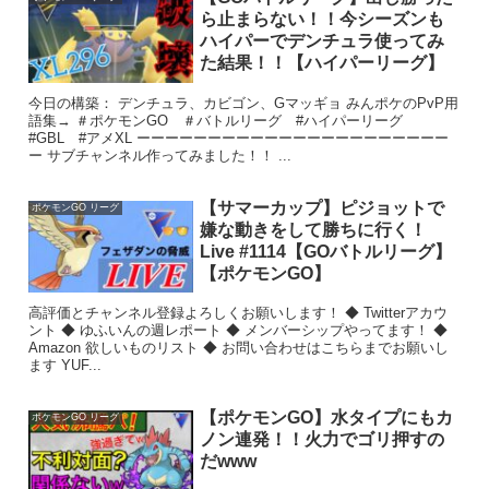
ら止まらない！！今シーズンも
ハイパーでデンチュラ使ってみ
た結果！！【ハイパーリーグ】
今日の構築： デンチュラ、カビゴン、Gマッギョ みんポケのPvP用
語集→ ＃ポケモンGO ＃バトルリーグ #ハイパーリーグ
#GBL #アメXL ーーーーーーーーーーーーーーーーーーーーーー
ー サブチャンネル作ってみました！！ ...
【サマーカップ】ピジョットで
ポケモンGO リーグ
嫌な動きをして勝ちに行く！
Live #1114【GOバトルリーグ】
【ポケモンGO】
高評価とチャンネル登録よろしくお願いします！ ◆ Twitterアカウ
ント ◆ ゆふいんの週レポート ◆ メンバーシップやってます！ ◆
Amazon 欲しいものリスト ◆ お問い合わせはこちらまでお願いし
ます YUF...
【ポケモンGO】水タイプにもカ
ポケモンGO リーグ
ノン連発！！火力でゴリ押すの
だwww