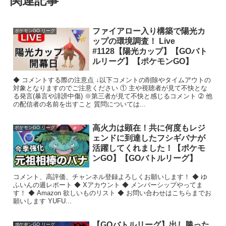
関連記事
ファイアロー入り構築で陽光カ
ポケモンGO リーグ
ップの環境調査！ Live
#1128【陽光カップ】【GOバト
ルリーグ】【ポケモンGO】
◆ コメントする際の注意点 ↓以下コメントの削除やタイムアウトの
対象となりますのでご注意ください ① 主や視聴者が見て不快とな
る発言(暴言や誹謗中傷) ※第三者が見て不快と感じるコメント ➁ 他
の配信者の名前を出すこと 質問については...
高火力は顕在！共に何度もレジ
ポケモンGO リーグ
ェンドに到達したフシギバナが
活躍してくれました！【ポケモ
ンGO】【GOバトルリーグ】
コメント、高評価、チャンネル登録よろしくお願いします！ ◆ ゆ
ふいんの週レポート ◆ Xアカウント ◆ メンバーシップやってま
す！ ◆ Amazon 欲しいものリスト ◆ お問い合わせはこちらまでお
願いします YUFU...
【GOバトルリーグ】出し勝った
ポケモンGO リーグ