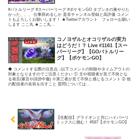
#バトルリーグ #スーパーリーグ #ポケモンGO タブンネの巣やりた
かった、、、 仕事辞めるしか 是非チャンネル登録と高評価 コメン
トもよろしくお願いします！ ★Twitterアカウント フォローお願い
します ここ丸 ★ここ丸...
コノヨザルとオコリザルの実力
ポケモンGO リーグ
はどうだ！？ Live #1161【スー
パーリーグ】【GOバトルリー
グ】【ポケモンGO】
◆ コメントする際の注意点 ↓以下コメントの削除やタイムアウトの
対象となりますのでご注意ください ① 主や視聴者が見て不快とな
る発言(暴言や誹謗中傷) ※第三者が見て不快と感じるコメント ➁ 他
の配信者の名前を出すこと 質問については...
【生配信】グライオンと共にハイパーリ
ミックスに挑む！ #597【ポケモンGO】