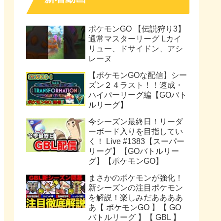
ポケモンGO 【伝説狩り3】
通常マスターリーグ Lカイ
リュー、ドサイドン、アシ
レーヌ
【ポケモンGOな配信】シー
ズン２４ラスト！！速成・
ハイパーリーグ編【GOバト
ルリーグ】
今シーズン最終日！リーダ
ーボード入りを目指してい
く！ Live #1383【スーパー
リーグ】【GOバトルリー
グ】【ポケモンGO】
まさかのポケモンが強化！
新シーズンの注目ポケモン
を解説！楽しみだああああ
あ【 ポケモンGO 】【 GO
バトルリーグ 】【 GBL 】