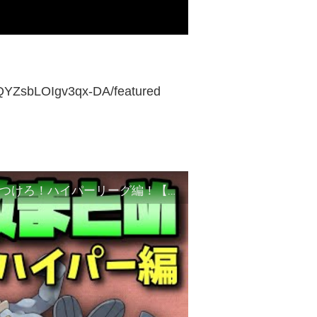
QYZsbLOIgv3qx-DA/featured
【超重要】技２回数まとめ！ゲージ管理で差をつけろ！ハイパーリーグ編！【ポケモンGO】