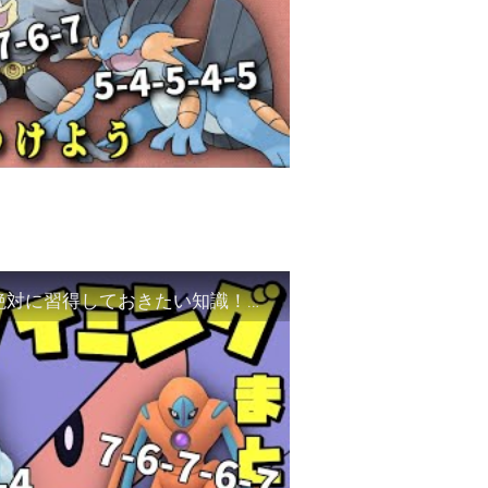
【ポケモンGO】技２発動タイミングまとめ！絶対に習得しておきたい知識！スーパーリーグ編