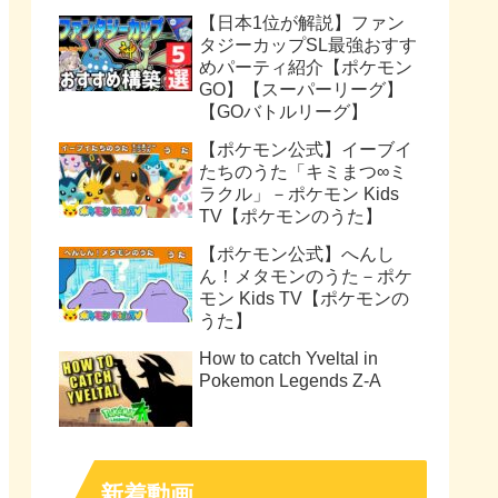
【日本1位が解説】ファン
タジーカップSL最強おすす
めパーティ紹介【ポケモン
GO】【スーパーリーグ】
【GOバトルリーグ】
【ポケモン公式】イーブイ
たちのうた「キミまつ∞ミ
ラクル」－ポケモン Kids
TV【ポケモンのうた】
【ポケモン公式】へんし
ん！メタモンのうた－ポケ
モン Kids TV【ポケモンの
うた】
How to catch Yveltal in
Pokemon Legends Z-A
新着動画