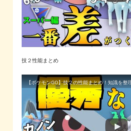
技２性能まとめ
【ポケモンGO】技２の性能まとめ！知識を整