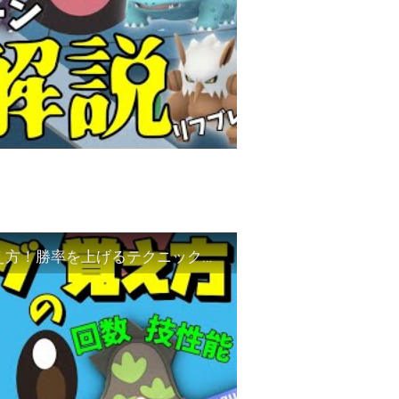
【ポケモンGO】技２がたまるタイミングの覚え方！勝率を上げるテクニックをマスターしよう