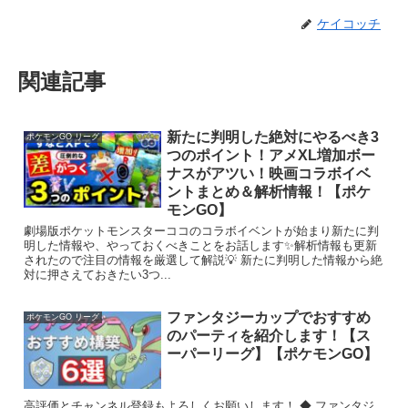
ケイコッチ
関連記事
新たに判明した絶対にやるべき3
ポケモンGO リーグ
つのポイント！アメXL増加ボー
ナスがアツい！映画コラボイベ
ントまとめ＆解析情報！【ポケ
モンGO】
劇場版ポケットモンスターココのコラボイベントが始まり新たに判
明した情報や、やっておくべきことをお話します✨解析情報も更新
されたので注目の情報を厳選して解説💡 新たに判明した情報から絶
対に押さえておきたい3つ...
ファンタジーカップでおすすめ
ポケモンGO リーグ
のパーティを紹介します！【ス
ーパーリーグ】【ポケモンGO】
高評価とチャンネル登録もよろしくお願いします！ ◆ ファンタジ