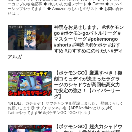
ーカップの攻略記事 ◆ ゆふいんの週レポート ◆ Twitter ◆ メンバ
ーシップやってます！ ◆ Amazon 欲しいものリスト ◆ お問い合わ
せは...
神読をお見せします。 #ポケモン
ポケモンGO リーグ
go #ポケモンgoバトルリーグ #
マスターリーグ #pokemongo
#shorts #神読 #ポケポケ #おす
すめ #おすすめにのりたい #ディ
アルガ
【ポケモンGO】厳選すべき！復
ポケモンGO リーグ
刻コミュデイが決まったラグラ
ージのシャドウが高回転高火力
で安定の強さ！【ハイパーリー
グ】
4月10日、ガチるぞ！ サブチャンネル開設しました。 登録よろしく
お願いします😊 サブチャンネル名【AREA〜84〜とりっぷN】
Twitterやってます🐓 #ポケモンGO #GOバトルリ...
【ポケモンGO】超火力シャドウ
ポケモンGO リーグ