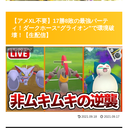
【アメXL不要】17勝8敗の最強パーテ
ィ！ダークホース“グライオン”で環境破
壊！【生配信】
ポケモンGO リーグ
2021.09.18
2021.09.17