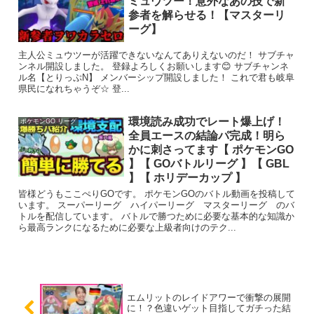
ミュウツー！意外なあの技で新
参者を解らせる！【マスターリ
ーグ】
主人公ミュウツーが活躍できないなんてありえないのだ！ サブチャ
ンネル開設しました。 登録よろしくお願いします😊 サブチャンネ
ル名【とりっぷN】 メンバーシップ開設しました！ これで君も岐阜
県民になれちゃうぞ☆ 登...
環境読み成功でレート爆上げ！
ポケモンGO リーグ
全員エースの結論パ完成！明ら
かに刺さってます【 ポケモンGO
】【 GOバトルリーグ 】【 GBL
】【 ホリデーカップ 】
皆様どうもここぺりGOです。 ポケモンGOのバトル動画を投稿して
います。 スーパーリーグ ハイパーリーグ マスターリーグ のバ
トルを配信しています。 バトルで勝つために必要な基本的な知識か
ら最高ランクになるために必要な上級者向けのテク...
エムリットのレイドアワーで衝撃の展開
に！？色違いゲット目指してガチった結