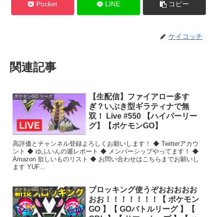
Pocket
LINE
コピー
ケイコッチ
関連記事
【生配信】ファイアロー多す
ポケモンGO リーグ
ぎ？いぶき型ギラティナで無
双！ Live #550 【ハイパーリー
グ】【ポケモンGO】
高評価とチャンネル登録よろしくお願いします！ ◆ Twitterアカウ
ント ◆ ゆふいんの週レポート ◆ メンバーシップやってます！ ◆
Amazon 欲しいものリスト ◆ お問い合わせはこちらまでお願いし
ます YUF...
ブロッキング使うぞおおおおお
ポケモンGO リーグ
おお！！！！！！！【 ポケモン
GO 】【 GOバトルリーグ 】【