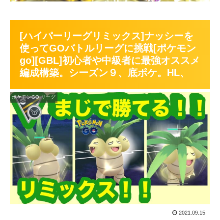
[ハイパーリーグリミックス]ナッシーを
使ってGOバトルリーグに挑戦[ポケモン
go][GBL]初心者や中級者に最強オススメ
編成構築。シーズン９、底ポケ。HL、
ポケモンGO リーグ
2021.09.15