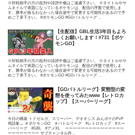
※対戦相手の方の批判や誹謗中傷はご遠慮下さい。 ※タイトルやサ
ムネイルで表題になっているポケモンは、配信の序盤で使用しま
す。勝率が振るわなかった場合途中で変更する可能性があるので予
めご了承下さい。 #ポケモンGO #GOバトルリーグ ...
【生配信】GBL生活3年目もよろ
ポケモンGO リーグ
しくお願いします！#731【ポケ
モンGO】
※対戦相手の方の批判や誹謗中傷はご遠慮下さい。 ※タイトルやサ
ムネイルで表題になっているポケモンは、配信の序盤で使用しま
す。勝率が振るわなかった場合途中で変更する可能性があるので予
めご了承下さい。 #ポケモンGO #GOバトルリーグ ...
【GOバトルリーグ】変態型の変
ポケモンGO リーグ
態を使ってみたwww【レトロカ
ップ】【スーパーリーグ】
今日の構築 トドゼルガ、スリーパー、デオキシス みんポケのPvP
用語集→ ＃ポケモンGO ＃バトルリーグ #レトロカップ #スー
パーリーグ #GBL #アメXL ーーーーーーーーーーーーーーー
ーーーーーーーー サブチャンネル作...