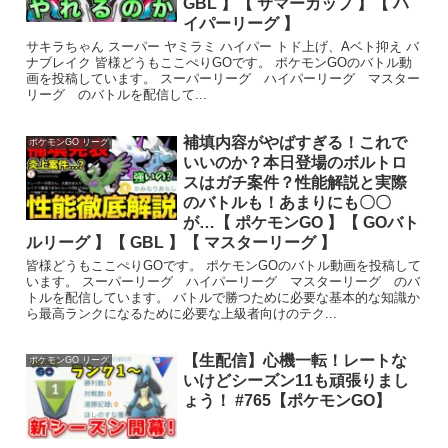
GBL 】【 サマーカップ 】【 ハ
イパーリーグ 】
サキラちゃん スーパー ヤミラミ ハイパー トド上げ、Aベト抑え バ
ナブレイク 皆様どうもここぺりGOです。 ポケモンGOのバトル動
画を投稿しています。 スーパーリーグ ハイパーリーグ マスター
リーグ のバトルを配信して...
補填内容がやばすぎる！これで
ポケモンGO リーグ
いいのか？本日登場のボルトロ
スはガチ案件？性能解説と実際
のバトルも！あまりにも〇〇
が…【 ポケモンGO 】【 GOバト
ルリーグ 】【 GBL 】【 マスターリーグ 】
皆様どうもここぺりGOです。 ポケモンGOのバトル動画を投稿して
います。 スーパーリーグ ハイパーリーグ マスターリーグ のバ
トルを配信しています。 バトルで勝つために必要な基本的な知識か
ら最高ランクになるために必要な上級者向けのテク...
【生配信】心機一転！レートな
ポケモンGO リーグ
いけどシーズン11も頑張りまし
ょう！ #765【ポケモンGO】