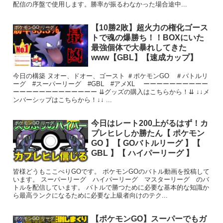
配信の序盤で使用します。勝率が振るわなかった場合途中...
【10勝2敗】超火力の権化ゴース
ポケモンGO リーグ
トで魂の爆勝ち！！BOXにいた
最強個体で大暴れしてきた
www【GBL】【速成カップ】
今日の構築 ヌオー、ドオー、ゴースト ＃ポケモンGO ＃バトルリ
ーグ #スーパーリーグ #GBL #アメXL ーーーーーーーーーー
ーーーーーーーーーーーーー ⇊グッズの購入はこちらから！⇊ ↓↓メ
ンバーシップはこちらから！↓↓ ...
今日はレート200上がるはず！カ
ポケモンGO リーグ
プレヒレしか勝たん【 ポケモン
GO 】【 GOバトルリーグ 】【
GBL 】【 ハイパーリーグ 】
皆様どうもここぺりGOです。 ポケモンGOのバトル動画を投稿して
います。 スーパーリーグ ハイパーリーグ マスターリーグ のバ
トルを配信しています。 バトルで勝つために必要な基本的な知識か
ら最高ランクになるために必要な上級者向けのテク...
【ポケモンGO】スーパーでもガ
ポケモンGO リーグ