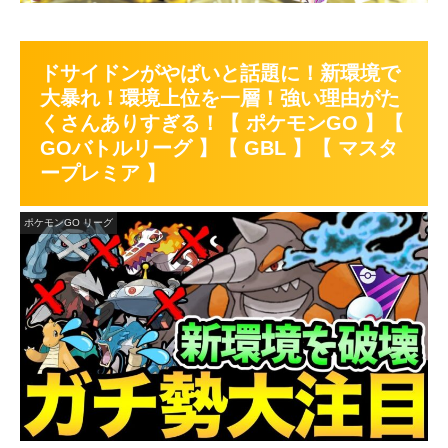
ドサイドンがやばいと話題に！新環境で
大暴れ！環境上位を一層！強い理由がた
くさんありすぎる！【 ポケモンGO 】【
GOバトルリーグ 】【 GBL 】【 マスタ
ープレミア 】
ポケモンGO リーグ