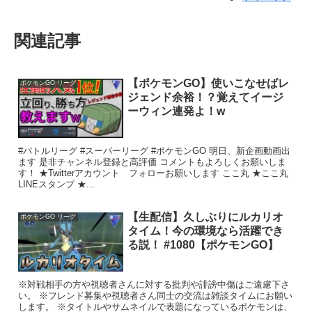
関連記事
【ポケモンGO】使いこなせばレ
ポケモンGO リーグ
ジェンド余裕！？覚えてイージ
ーウィン連発よ！w
#バトルリーグ #スーパーリーグ #ポケモンGO 明日、新企画動画出
ます 是非チャンネル登録と高評価 コメントもよろしくお願いしま
す！ ★Twitterアカウント フォローお願いします ここ丸 ★ここ丸
LINEスタンプ ★...
【生配信】久しぶりにルカリオ
ポケモンGO リーグ
タイム！今の環境なら活躍でき
る説！ #1080【ポケモンGO】
※対戦相手の方や視聴者さんに対する批判や誹謗中傷はご遠慮下さ
い。 ※フレンド募集や視聴者さん同士の交流は雑談タイムにお願い
します。 ※タイトルやサムネイルで表題になっているポケモンは、