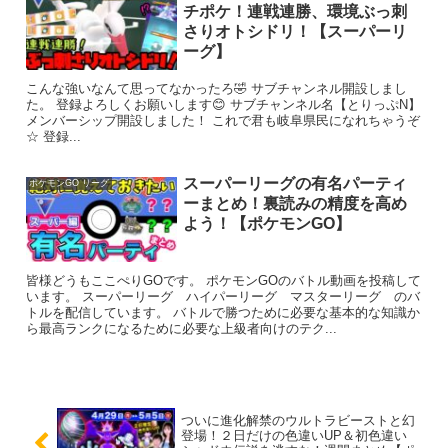
チポケ！連戦連勝、環境ぶっ刺
さりオトシドリ！【スーパーリ
ーグ】
こんな強いなんて思ってなかったろ🤣 サブチャンネル開設しまし
た。 登録よろしくお願いします😊 サブチャンネル名【とりっぷN】
メンバーシップ開設しました！ これで君も岐阜県民になれちゃうぞ
☆ 登録...
スーパーリーグの有名パーティ
ポケモンGO リーグ
ーまとめ！裏読みの精度を高め
よう！【ポケモンGO】
皆様どうもここぺりGOです。 ポケモンGOのバトル動画を投稿して
います。 スーパーリーグ ハイパーリーグ マスターリーグ のバ
トルを配信しています。 バトルで勝つために必要な基本的な知識か
ら最高ランクになるために必要な上級者向けのテク...
ついに進化解禁のウルトラビーストと幻
登場！２日だけの色違いUP＆初色違い