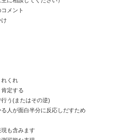
は主に相談してください）
のコメント
かけ
くれくれ
、肯定する
行う(またはその逆)
かる人が面白半分に反応しだすため
表現も含みます