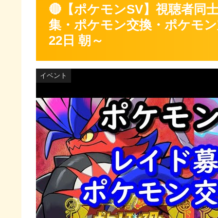
🔴【ポケモンSV】視聴者同
集・ポケモン交換・ポケモン対
22日 朝～
イベント