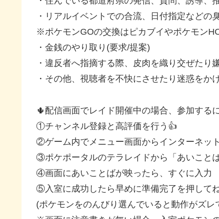
・住んでいる都道府県の発信、質問、誘導、
・リアルイベントでの合流、日付指定などの
※ポケモンGOの交換はピカブイやポケモンH
・金銭のやり取り(要求/提案)
・違反者へ指摘する際、皮肉を織り交ぜたり
・その他、視聴者を不快にさせたり迷惑をか
🌵配信画面でレイド開催中の場合、参加するに
①チャンネル登録と高評価を行う👍
②ゲーム内でメニュー画面からインターネッ
③ポケポータルのテラレイドから「あいこと
④画面にあいことばが映ったら、すぐに入力
⑤入室に成功したら早めに準備完了を押して
(ポケモンをのんびり選んでいると動作がズレ