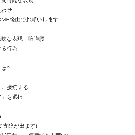
推測可能な表現
臭わせ
OME経由でお願いします
嫌味な表現、喧嘩腰
ける行為
は?
トに接続する
ば」を選択
ね
て支障が出ます)