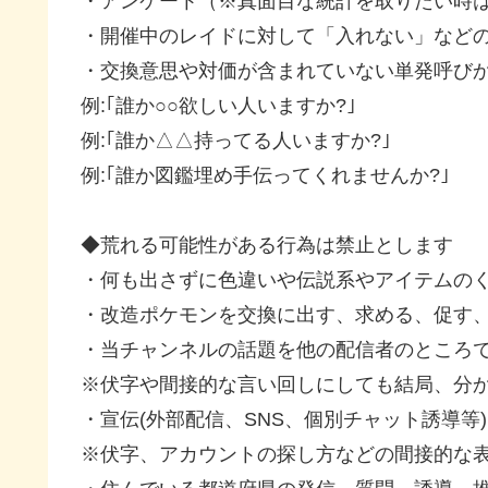
・アンケート（※真面目な統計を取りたい時
・開催中のレイドに対して「入れない」など
・交換意思や対価が含まれていない単発呼び
例:｢誰か○○欲しい人いますか?｣
例:｢誰か△△持ってる人いますか?｣
例:｢誰か図鑑埋め手伝ってくれませんか?｣
◆荒れる可能性がある行為は禁止とします
・何も出さずに色違いや伝説系やアイテムの
・改造ポケモンを交換に出す、求める、促す
・当チャンネルの話題を他の配信者のところで
※伏字や間接的な言い回しにしても結局、分
・宣伝(外部配信、SNS、個別チャット誘導等)
※伏字、アカウントの探し方などの間接的な