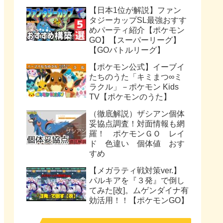
【日本1位が解説】ファン
タジーカップSL最強おすす
めパーティ紹介【ポケモン
GO】【スーパーリーグ】
【GOバトルリーグ】
【ポケモン公式】イーブイ
たちのうた「キミまつ∞ミ
ラクル」－ポケモン Kids
TV【ポケモンのうた】
（徹底解説）ザシアン個体
妥協点調査！対面情報も網
羅！ ポケモンＧＯ レイ
ド 色違い 個体値 おす
すめ
【メガラティ戦対策ver.】
パルキアを『３発』で倒し
てみた[改]。ムゲンダイナ有
効活用！！【ポケモンGO】