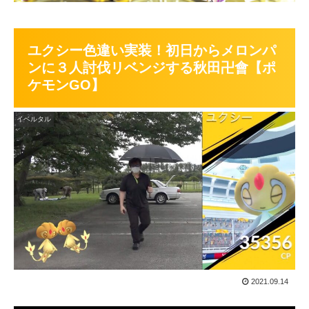
ユクシー色違い実装！初日からメロンパ
ンに３人討伐リベンジする秋田卍會【ポ
ケモンGO】
イベルタル
2021.09.14