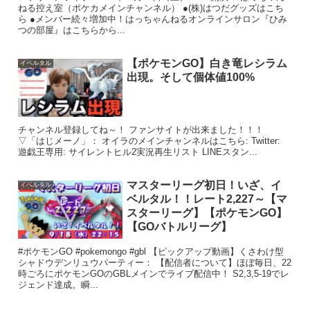
ねる控え室（ポケカメインチャンネル） ●(株)はつだグッズはこち
ら ●メンバー続々増加中！はっちゃんねるオンラインサロン『ひみ
つの部屋』はこちらから...
【ポケモンGO】白き竜レシラム
イベルタル
出現。そして個体値100%
チャンネル登録してね～！ ファンサイトが出来ました！！！
▽「はじメーノ」： オイラのメインチャンネルはこちら: Twitter:
遊戯王専用: サイレントヒル2実況再生リスト LINEスタン...
マスターリーグ初日！いざ、イ
イベルタル
ベルタル！！レート2,227～【マ
スターリーグ】【ポケモンGO】
【GOバトルリーグ】
#ポケモンGO #pokemongo #gbl 【ピックアップ動画】くさわけ型
シャドウデンリュウパーティー： 【配信者について】ほぼ毎日、22
時ごろにポケモンGOのGBLメインでライブ配信中！ S2,3,5-19でレ
ジェンド達成。瞬...