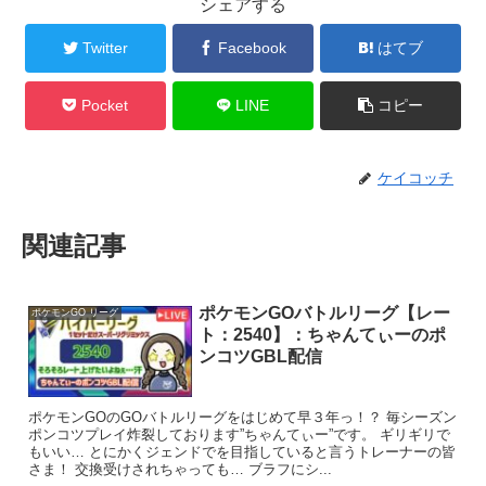
シェアする
Twitter
Facebook
はてブ
Pocket
LINE
コピー
ケイコッチ
関連記事
ポケモンGOバトルリーグ【レー
ポケモンGO リーグ
ト：2540】：ちゃんてぃーのポ
ンコツGBL配信
ポケモンGOのGOバトルリーグをはじめて早３年っ！？ 毎シーズン
ポンコツプレイ炸裂しております”ちゃんてぃー”です。 ギリギリで
もいい… とにかくジェンドでを目指していると言うトレーナーの皆
さま！ 交換受けされちゃっても… ブラフにシ...