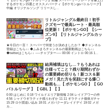
ィ【ポケモンgoバトルリーグ】前編 スーパーリーグレートを爆上げ
するポケモン15選とオススメパーティ【ポケモンgoバトルリーグ】
中編 オリジナルソング リリースし...
リトルジャングル最終日！初手
ポケモンGO リーグ
クズモーで最高レート・最高順
位更新！【ポケモンGO】【シー
ズン9】【リトルジャングルカッ
プ】
★今日の一言！ スーパーで何使うか決めましたか？ ◆チャンネル
登録はこちら↓↓ ◆ふみまろチャンネルの最新動画はこちら↓↓
◆twitterはこちら↓↓ -----チャプター----- 00:00 イントロ 00:16 1...
結局補填はなし…？もうあれは
ポケモンGO リーグ
仕様ってこと？残り期間わずか
の重要締め切りも！新コス＆新
メガ！見た方を笑顔にする爆〇
動画も…【 ポケモンGO 】【 GO
バトルリーグ 】【 GBL 】【 】
0:00 はじめに 0:18 ワイルドエリア新情報 2:04 レイドアワーの件
4:56 シャドウギラティナ残りわずか 11:11 ギラティナ個体ガチャ
15:29 ロケ団追い込み 18:01 メガバクーダレイドデイ 19:02 メガ
カ...