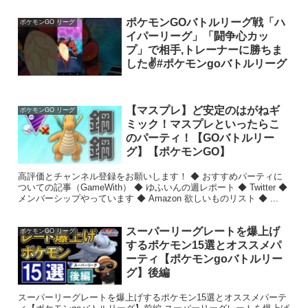
ポケモンGOバトルリーグ戦「ハ
ポケモンGO リーグ
イパーリーグ」「闘争心カッ
プ」で相手,トレーナーに勝ちま
した✌️#ポケモンgoバトルリーグ
【マスプレ】ど安定のはがねギ
ポケモンGO リーグ
ミック！マスプレといったらこ
のパーティ！【GOバトルリー
グ】【ポケモンGO】
高評価とチャンネル登録をお願いします！ ◆ おすすめパーティに
ついての記事（GameWith） ◆ ゆふいんの週レポート ◆ Twitter ◆
メンバーシップやっています ◆ Amazon 欲しいものリスト ◆ ...
スーパーリーグレートを爆上げ
ポケモンGO リーグ
するポケモン15選とオススメパ
ーティ【ポケモンgoバトルリー
グ】後編
スーパーリーグレートを爆上げするポケモン15選とオススメパーテ