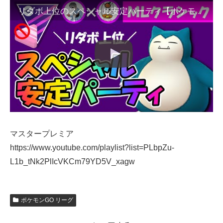
リダボ上位のスペシャル安定パーティ【ポケモンGOバトルリーグ】
マスタープレミア
https://www.youtube.com/playlist?list=PLbpZu-
L1b_tNk2PlIcVKCm79YD5V_xagw
ポケモンGO リーグ