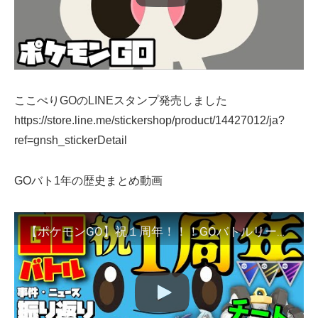
ここぺりGOのLINEスタンプ発売しました
https://store.line.me/stickershop/product/14427012/ja?
ref=gnsh_stickerDetail
GOバト1年の歴史まとめ動画
【ポケモンGO】祝１周年！！！GOバトルリーグの事件・ニュースを振り返えろう！