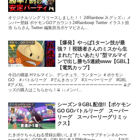
オリジナルソング リリースしました！！ 24Rainbow Jr.グッズ↓↓ メ
ンバー登録 ポケモンGOアカウント24Rainbowjr Twitter イラスト担
当 ららさん Twitter 編集担当ポケマピさん...
【爆発】やっぱ1ターン技が最
ポケモンGO リーグ
強？！視聴者さんのミスから生
まれた”たいあたり”型マルマイ
ンで出し勝ち5連続www【GBL】
【電気カップ】
今日の構築 Hマルマイン、デンチュラ、ランターン ＃ポケモン
GO ＃バトルリーグ #でんきカップ #スーパーリーグ #GBL
#アメXL ーーーーーーーーーーーーーーーーーーーーーーー ⇊グ
ッズの購入はこちらから！⇊ ↓↓メンバ...
シーズン９GBL配信!!【ポケモン
ポケモンGO リーグ
GO GOバトルリーグ スーパー
リーグ スーパーリーグリミッ
クス】
たきポケちゃんねる登録お願いします！ 〜〜サブチャンネル〜〜
〜〜ポケモンGOPvP：GBL初心者入門動画〜〜 ↓↓↓ 【決定