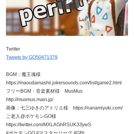
Twitter
Tweets by GO50471379
BGM：魔王魂様
https://maoudamashii.jokersounds.com/list/game2.html
フリーBGM・音楽素材様 MusMus
http://musmus.main.jp/
画像：七三ゆきのアトリエ様 https://nanamiyuki.com/
ご老人@ポケモンGO様
https://twitter.com/MXLAGhRSUK33ywS
#ポケモンGO #マスターリーグ #GBL