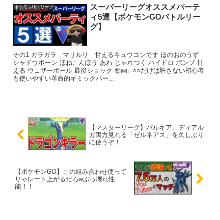
スーパーリーグオススメパーテ
ポケモンGO リーグ
ィ5選【ポケモンGOバトルリー
グ】
その1 ガラガラ マリルリ 甘えるキュウコンです ほのおのうず
シャドウボーン ほねこんぼう あわ じゃれつく ハイドロ ポンプ 甘
える ウェザーボール 最後ショック 動画↓ ○○だけは許さない初心者
も使いやすい革命的ギミックパー...
【マスターリーグ】パルキア、ディアル
ガ両方見れる「ゼルネアス」を久しぶり
に使うぞ！
【ポケモンGO】この組み合わせ使って
りゃレート上がるだろwぶっ壊れ性
能！！