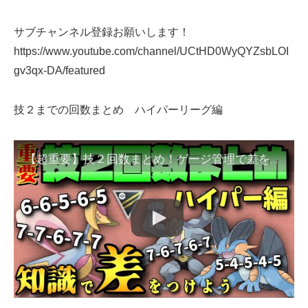
サブチャンネル登録お願いします！
https://www.youtube.com/channel/UCtHD0WyQYZsbLOI
gv3qx-DA/featured
技２までの回数まとめ ハイパーリーグ編
【超重要】技２回数まとめ！ゲージ管理で差をつけろ！ハイパーリーグ編！【ポケモンGO】