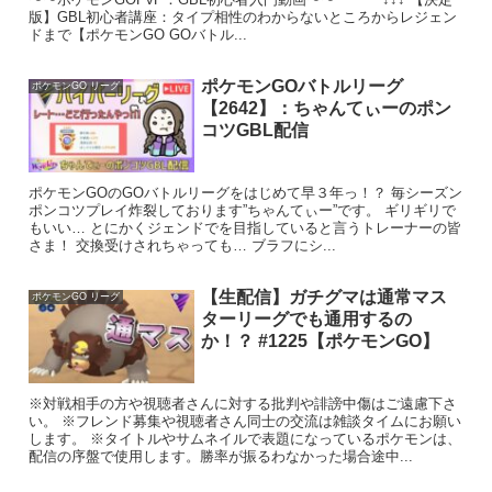
版】GBL初心者講座：タイプ相性のわからないところからレジェン
ドまで【ポケモンGO GOバトル...
ポケモンGOバトルリーグ
ポケモンGO リーグ
【2642】：ちゃんてぃーのポン
コツGBL配信
ポケモンGOのGOバトルリーグをはじめて早３年っ！？ 毎シーズン
ポンコツプレイ炸裂しております”ちゃんてぃー”です。 ギリギリで
もいい… とにかくジェンドでを目指していると言うトレーナーの皆
さま！ 交換受けされちゃっても… ブラフにシ...
【生配信】ガチグマは通常マス
ポケモンGO リーグ
ターリーグでも通用するの
か！？ #1225【ポケモンGO】
※対戦相手の方や視聴者さんに対する批判や誹謗中傷はご遠慮下さ
い。 ※フレンド募集や視聴者さん同士の交流は雑談タイムにお願い
します。 ※タイトルやサムネイルで表題になっているポケモンは、
配信の序盤で使用します。勝率が振るわなかった場合途中...