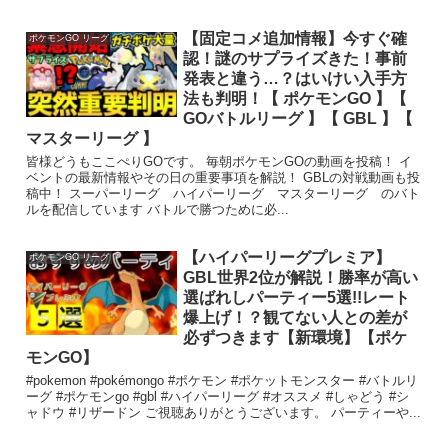
【固定コメ追加情報】今すぐ確
ポケモンGO リーグ
認！謎のサプライズきた！事前
発表と違う…？はいけい入手方
法も判明！【 ポケモンGO 】【
GOバトルリーグ 】【 GBL 】【
マスターリーグ 】
皆様どうもここぺりGOです。 毎朝ポケモンGOの動画を投稿！ イ
ベントの最新情報やその日の重要事項を解説！ GBLの対戦動画も投
稿中！ スーパーリーグ ハイパーリーグ マスターリーグ のバト
ルを配信しています バトルで勝つために必...
【ハイパーリーグプレミア】
ポケモンGO リーグ
GBL世界2位が解説！勝率が高い
選ばれしパーティー5選!!レート
爆上げ！？観てない人との差が
必ずつきます【新環境】【ポケ
モンGO】
#pokemon #pokémongo #ポケモン #ポケットモンスター #バトルリ
ーグ #ポケモンgo #gbl #ハイパーリーグ #オススメ #しゃどう #シ
ャドウ #リザードン ご視聴ありがとうございます。 パーティーや...