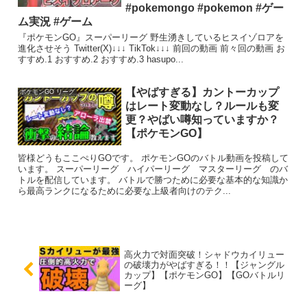
#pokemongo #pokemon #ゲー
ム実況 #ゲーム
『ポケモンGO』スーパーリーグ 野生湧きしているヒスイゾロアを
進化させそう Twitter(X)↓↓↓ TikTok↓↓↓ 前回の動画 前々回の動画 お
すすめ.1 おすすめ.2 おすすめ.3 hasupo...
【やばすぎる】カントーカップ
ポケモンGO リーグ
はレート変動なし？ルールも変
更？やばい噂知っていますか？
【ポケモンGO】
皆様どうもここぺりGOです。 ポケモンGOのバトル動画を投稿して
います。 スーパーリーグ ハイパーリーグ マスターリーグ のバ
トルを配信しています。 バトルで勝つために必要な基本的な知識か
ら最高ランクになるために必要な上級者向けのテク...
高火力で対面突破！シャドウカイリュー
の破壊力がやばすぎる！！【ジャングル
カップ】【ポケモンGO】【GOバトルリ
ーグ】