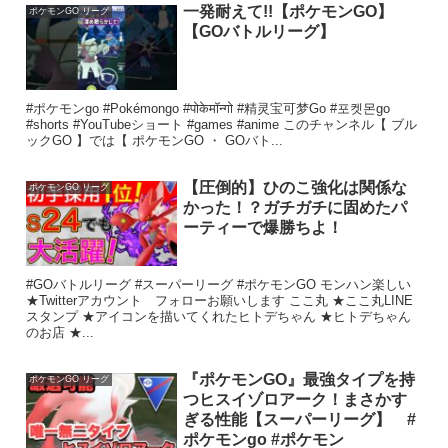
一発耐えて!!【ポケモンGO】
ポケモンGO リーグ
【GOバトルリーグ】
#ポケモンgo #Pokémongo #पोकेमॉन्गो #精灵宝可梦Go #포켓몬go
#shorts #YouTubeショート #games #anime このチャンネル【 ブル
ックGO 】では【 ポケモンGO ・ GOバト...
【圧倒的】ひのこ強化は関係な
ポケモンGO リーグ
かった！？ガチガチに固めたパ
ーティーで爆勝ちよ！
#GOバトルリーグ #スーパーリーグ #ポケモンGO モンハン楽しい
★Twitterアカウント フォローお願いします ここ丸 ★ここ丸LINE
スタンプ ★アイコンを描いてくれたヒトデちゃん ★ヒトデちゃん
のお店 ★...
『ポケモンGO』最強タイプを持
ポケモンGO リーグ
つヒスイゾロアーク！まさかす
ぎる性能【スーパーリーグ】 #
ポケモンgo #ポケモン