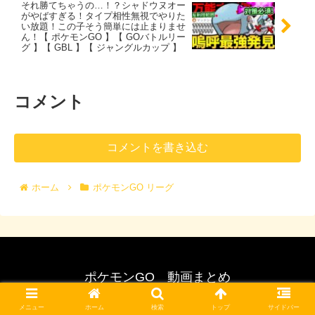
それ勝てちゃうの…！？シャドウヌオー
がやばすぎる！タイプ相性無視でやりた
い放題！この子そう簡単には止まりませ
ん！【 ポケモンGO 】【 GOバトルリー
グ 】【 GBL 】【 ジャングルカップ 】
コメント
コメントを書き込む
ホーム
ポケモンGO リーグ
ポケモンGO 動画まとめ
© 2017 ポケモンGO 動画まとめ.
メニュー
ホーム
検索
トップ
サイドバー