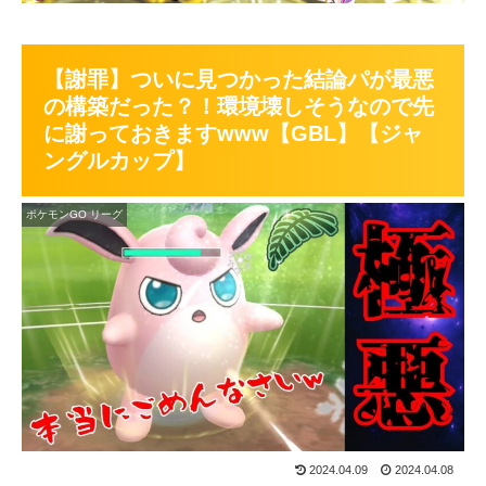
【謝罪】ついに見つかった結論パが最悪
の構築だった？！環境壊しそうなので先
に謝っておきますwww【GBL】【ジャ
ングルカップ】
ポケモンGO リーグ
2024.04.09
2024.04.08