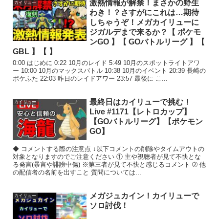
激熱情報が解禁！まさかの野生
カイリュー
わき！？さすがにこれは…期待
しちゃうぞ！メガカイリューに
ジガルデまで来るか？【 ポケモ
ンGO 】【 GOバトルリーグ 】【
GBL 】【 】
0:00 はじめに 0:22 10月のレイド 5:49 10月のスポットライトアワ
ー 10:00 10月のマックスバトル 10:38 10月のイベント 20:39 長崎の
ポケふた 22:03 昨日のレイドアワー 23:57 最後に こ...
最終日はカイリューで挑む！
カイリュー
Live #1171【レトロカップ】
【GOバトルリーグ】【ポケモン
GO】
◆ コメントする際の注意点 ↓以下コメントの削除やタイムアウトの
対象となりますのでご注意ください ① 主や視聴者が見て不快とな
る発言(暴言や誹謗中傷) ※第三者が見て不快と感じるコメント ➁ 他
の配信者の名前を出すこと 質問については...
メガジュカイン！カイリューで
カイリュー
ソロ討伐！