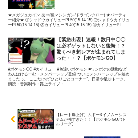
★メガジュカイン 技⇒(種マシンガン/ドラゴンクロー) ★パーティ
ー紹介★ ①シャドウカイリューPL50(15.14.15) ②シャドウカイリュ
ーPL50(15.14.15) ③カイリューPL40(15.15.15) ④カイリューPL...
【緊急出現】速報！数日中〇〇
カイリュー
は必ずゲットしないと後悔！？
驚くべき超レアが生まれてしま
った・・？【ポケモンGO】
#ポケモンGO #カイリュー #色違いポケモン ■ワンポケの活動など
わんぽけるーむ・メンバーシップ登録 ついにメンバーシップを始め
ましたっ。 ここだけの“ひとりごとコーナー”、日常や散歩トーク、
朗読・音楽制作・路上ライブ・...
【レート爆上げ】ムドー&イノムーシス
テムが強すぎた！！【ポケモンGOバト
ルリーグ】