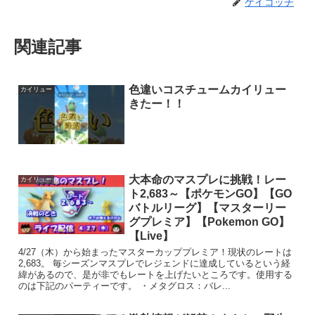
ケイコッチ
関連記事
色違いコスチュームカイリュー
カイリュー
きたー！！
大本命のマスプレに挑戦！レー
カイリュー
ト2,683～【ポケモンGO】【GO
バトルリーグ】【マスターリー
グプレミア】【Pokemon GO】
【Live】
4/27（木）から始まったマスターカッププレミア！現状のレートは
2,683。 毎シーズンマスプレでレジェンドに達成しているという経
緯があるので、是が非でもレートを上げたいところです。使用する
のは下記のパーティーです。 ・メタグロス：バレ...