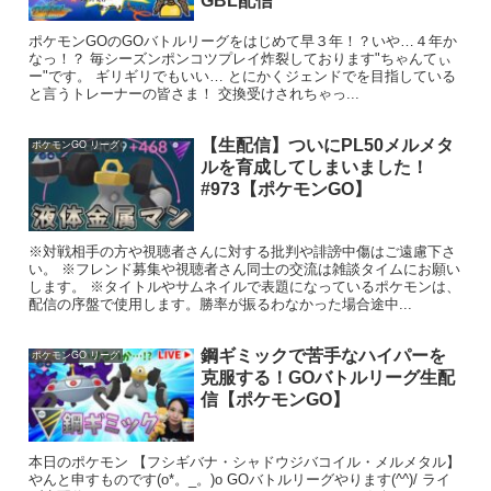
GBL配信
ポケモンGOのGOバトルリーグをはじめて早３年！？いや…４年か
なっ！？ 毎シーズンポンコツプレイ炸裂しております"ちゃんてぃ
ー"です。 ギリギリでもいい… とにかくジェンドでを目指している
と言うトレーナーの皆さま！ 交換受けされちゃっ...
【生配信】ついにPL50メルメタ
ポケモンGO リーグ
ルを育成してしまいました！
#973【ポケモンGO】
※対戦相手の方や視聴者さんに対する批判や誹謗中傷はご遠慮下さ
い。 ※フレンド募集や視聴者さん同士の交流は雑談タイムにお願い
します。 ※タイトルやサムネイルで表題になっているポケモンは、
配信の序盤で使用します。勝率が振るわなかった場合途中...
鋼ギミックで苦手なハイパーを
ポケモンGO リーグ
克服する！GOバトルリーグ生配
信【ポケモンGO】
本日のポケモン 【フシギバナ・シャドウジバコイル・メルメタル】
やんと申すものです(o*。_。)o GOバトルリーグやります(^^)/ ライ