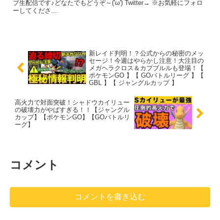
ブ生配信です♪どなたでもどうぞ～('ω') Twitter→ ※お気軽にフォロ
ーしてくださ...
新レイド判明！？公式からの秘密のメッ
セージ！今週はやらかし注意！大注目の
メガヘラクロス＆カプブルルも登場！【
ポケモンGO 】【 GOバトルリーグ 】【
GBL 】【 ジャングルカップ 】
高火力で対面突破！シャドウカイリュー
の破壊力がやばすぎる！！【ジャングル
カップ】【ポケモンGO】【GOバトルリ
ーグ】
コメント
コメントを書き込む