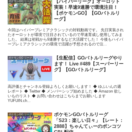
【ハイパーリーグ】オーロット
ポケモンGO リーグ
実装！早速9連勝で環境注目！
【ポケモンGO】【GOバトルリ
ーグ】
今回はハイパープレミアクラシックの対戦動画です。 先日実装され
たオーロットが環境で注目されているので早速育成し使用してみま
した。 結果は初戦から9連勝するなど大活躍でした！ 今後もハイパ
ープレミアクラシックの環境で活躍が予想されるので注...
【生配信】GOバトルリーグやり
ポケモンGO リーグ
ます！ Live #489【スーパーリー
グ】【GOバトルリーグ】
高評価とチャンネル登録よろしくお願いします！ ◆ ゆふいんの週
レポート ◆ Twitter ◆ メンバーシップ始めました ◆ Amazon 欲し
いものリスト ◆ お問い合わせはこちらまでお願いします
YUFUIN.ch...
ポケモンGOバトルリーグ
ポケモンGO リーグ
「S23：楽しい日々」【レート：
2888】ちゃんてぃーのポンコツ