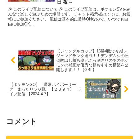
日 夜～
🎉 このライブ配信について 🎉 このライブ配信は、ポケモンSVをみ
んなで楽しく遊ぶための場所です。 チャット掲示板のように、お気
軽にご参加ください。 配信は基本的に常時ONなので、いつでも自
由に参加OK...
【ジャングルカップ】16勝4敗で今期レ
ジェンドランク達成！！デンヂムシの圧
倒的出し勝ち率とぶっ刺さりのあのポケ
モンの補完が優秀な超おすすめ構築を公
開します！！【GBL】
【ポケモンGO】 通常ハイパーリー
グ まったり５０戦 【２３９４】 ラ
イブ配信 【2024.4.7】
コメント