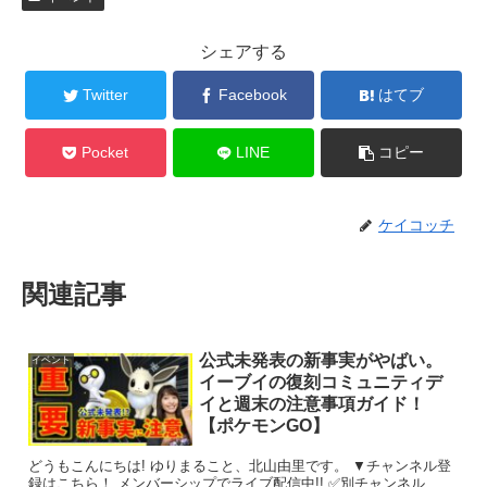
シェアする
Twitter
Facebook
はてブ
Pocket
LINE
コピー
ケイコッチ
関連記事
公式未発表の新事実がやばい。
イベント
イーブイの復刻コミュニティデ
イと週末の注意事項ガイド！
【ポケモンGO】
どうもこんにちは! ゆりまること、北山由里です。 ▼チャンネル登
録はこちら！ メンバーシップでライブ配信中!! ✅別チャンネル