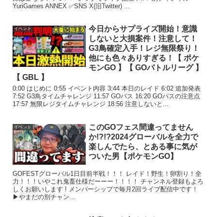
YuriGames ANNEX ✅SNS X(旧Twitter) ...
今日からサプライズ開始！意識
イベント
しないと大損案件！注意して！
G3鳥確定入手！レジ無限祭り！
他にも色々ありすぎる！【 ポケ
モンGO 】【 GOバトルリーグ 】
【 GBL 】
0:00 はじめに 0:55 イベント内容 3:44 本日のレイド 6:02 追加発表
7:52 G3鳥タイムチャレンジ 11:57 GOパス 16:20 GOパスの注意点
17:57 無限レジタイムチャレンジ 18:56 注意しないと...
このGOフェス間違ってません
イベント
か!?!?2024グローバルを全力で
楽しんでたら、とある事に気が
ついた男【ポケモンGO】
GOFESTグローバル1日目前半戦！！！ レイド！野生！卵割り！全
力！！！いやこれ鬼畜仕様だーーー！！！！ チャンネル登録もよろ
しくお願いします ! メンバーシップで毎月2回ライブ配信中です！
▶やまだの別チャン...