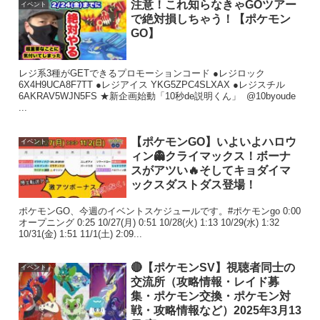
注意！これ知らなきゃGOツアー
イベント
で絶対損しちゃう！【ポケモン
GO】
レジ系3種がGETできるプロモーションコード ●レジロック
6X4H9UCA8F7TT ●レジアイス YKG5ZPC4SLXAX ●レジスチル
6AKRAV5WJN5FS ★新企画始動「10秒de説明くん」 @10byoude
...
【ポケモンGO】いよいよハロウ
イベント
ィン👻クライマックス！ボーナ
スがアツい🔥そしてキョダイマ
ックスダストダス登場！
ポケモンGO、今週のイベントスケジュールです。#ポケモンgo 0:00
オープニング 0:25 10/27(月) 0:51 10/28(火) 1:13 10/29(水) 1:32
10/31(金) 1:51 11/1(土) 2:09...
🔴【ポケモンSV】視聴者同士の
イベント
交流所（攻略情報・レイド募
集・ポケモン交換・ポケモン対
戦・攻略情報など）2025年3月13