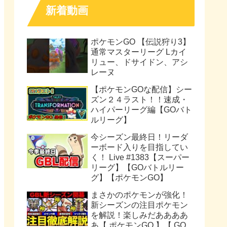
新着動画
ポケモンGO 【伝説狩り3】
通常マスターリーグ Lカイ
リュー、ドサイドン、アシ
レーヌ
【ポケモンGOな配信】シー
ズン２４ラスト！！速成・
ハイパーリーグ編【GOバト
ルリーグ】
今シーズン最終日！リーダ
ーボード入りを目指してい
く！ Live #1383【スーパー
リーグ】【GOバトルリー
グ】【ポケモンGO】
まさかのポケモンが強化！
新シーズンの注目ポケモン
を解説！楽しみだああああ
あ【 ポケモンGO 】【 GO