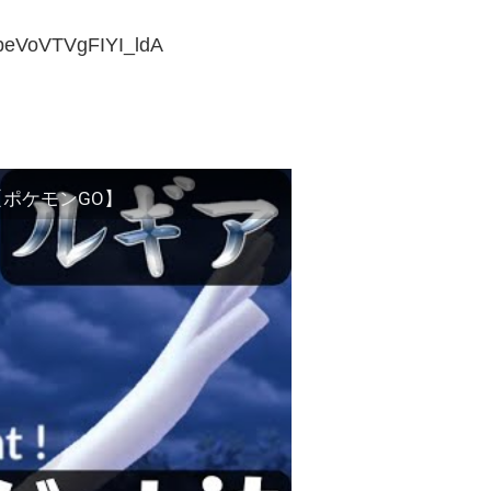
beVoVTVgFIYI_ldA
ポケモンGO】