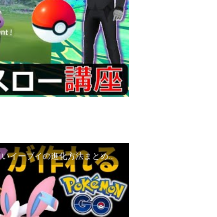
ニンフィアにすぐ進化する裏ワザも！ ややこしいイーブイの進化方法まとめ【ポケモンGO】