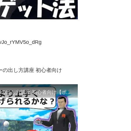
d8vJo_rYMV5o_dRg
ーの出し方講座 初心者向け
超カンタン！ 誰でもできるエクセレントスローの出し方講座 初心者向け【ポケモンGO】