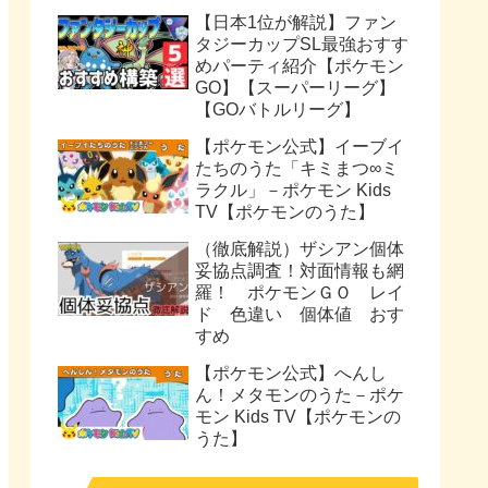
【日本1位が解説】ファン
タジーカップSL最強おすす
めパーティ紹介【ポケモン
GO】【スーパーリーグ】
【GOバトルリーグ】
【ポケモン公式】イーブイ
たちのうた「キミまつ∞ミ
ラクル」－ポケモン Kids
TV【ポケモンのうた】
（徹底解説）ザシアン個体
妥協点調査！対面情報も網
羅！ ポケモンＧＯ レイ
ド 色違い 個体値 おす
すめ
【ポケモン公式】へんし
ん！メタモンのうた－ポケ
モン Kids TV【ポケモンの
うた】