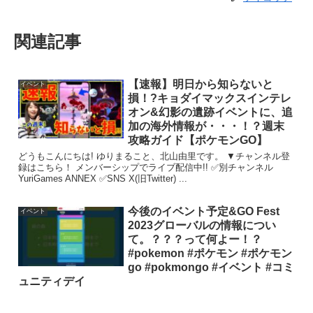
関連記事
【速報】明日から知らないと
イベント
損！?キョダイマックスインテレ
オン&幻影の遺跡イベントに、追
加の海外情報が・・・！？週末
攻略ガイド【ポケモンGO】
どうもこんにちは! ゆりまること、北山由里です。 ▼チャンネル登
録はこちら！ メンバーシップでライブ配信中!! ✅別チャンネル
YuriGames ANNEX ✅SNS X(旧Twitter) ...
今後のイベント予定&GO Fest
イベント
2023グローバルの情報につい
て。？？？って何よー！？
#pokemon #ポケモン #ポケモン
go #pokmongo #イベント #コミ
ュニティデイ