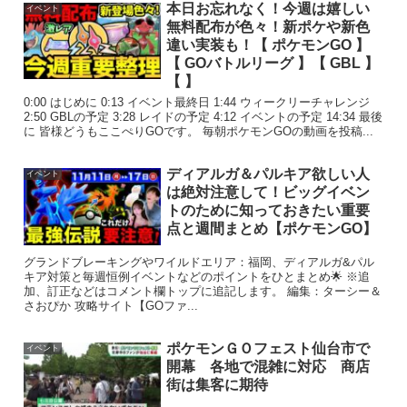
本日お忘れなく！今週は嬉しい
イベント
無料配布が色々！新ポケや新色
違い実装も！【 ポケモンGO 】
【 GOバトルリーグ 】【 GBL 】
【 】
0:00 はじめに 0:13 イベント最終日 1:44 ウィークリーチャレンジ
2:50 GBLの予定 3:28 レイドの予定 4:12 イベントの予定 14:34 最後
に 皆様どうもここぺりGOです。 毎朝ポケモンGOの動画を投稿...
ディアルガ＆パルキア欲しい人
イベント
は絶対注意して！ビッグイベン
トのために知っておきたい重要
点と週間まとめ【ポケモンGO】
グランドブレーキングやワイルドエリア：福岡、ディアルガ&パル
キア対策と毎週恒例イベントなどのポイントをひとまとめ🌟 ※追
加、訂正などはコメント欄トップに追記します。 編集：ターシー＆
さおぴか 攻略サイト【GOファ...
ポケモンＧＯフェスト仙台市で
イベント
開幕 各地で混雑に対応 商店
街は集客に期待