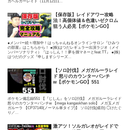
ガヘルガーレイド（11月12日1...
【保存版】レイドアワー攻略
レイド
法！高個体値＆色違いゼクロム
狙う人必見【ポケモンGO】
●メンバー続々増加中！はっちゃんねるオンラインサロン『ひみつ
の部屋』はこちらから！ ●(株)はつだレギュラー出演ラジオ（メイ
ンパーソナリティ）『はっしん！！夢を掴マネーとfeat.TT』 ●(株)
はつだのグッズ『申しますシリーズ...
【ソロ討伐】メガガルーラレイ
レイド
ド 怒りのカウンターパンチ
w【ポケモンGO】551
ポケモン備忘録551 【『じしん』をソロ討伐】 メガガルーラレイド
怒りのカウンターパンチw 【mega kangaskhan solo】 メガ玉メガ
ガルーラ 【CP37140(ノーマル単タイプ)】 ソロ討伐(成功) ◯けたぐ
り／...
激アツ！ソルガレオがレイドで
レイド