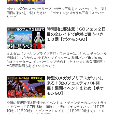
ポケモンGOのスーパーリーグでガラル三鳥をメンバーにした、第1
回目の戦いをご覧ください。 #ポケモンgo #ガラル三鳥 #スーパー
リーグ
時間割に要注意！GOフェス２日
レイド
目の全レイドで絶対に狙うべき
１０選【ポケモンGO】
ミルダム（レベリングライブ専門）フォローはこちら→ チャンネル
登録はこちらから→ ゆずみんツイッター→ 秋田バンドthis is my
firstツイッター→ メンバーシップ始めました！たまに未公開動画・
MC専用動画もあげているのでそ...
待望のメガガブリアスがついに
レイド
来る！光のフェスティバル開
催！週間イベントまとめ【ポケ
モンGO】
今週の新規開催＆開催中のイベントは ・チョンチーのスポットライ
トアワー（11月7日18時～19時） ・光のフェスティバル（11月7日
10時～12日20時） ・ゲノセクトレイド（11月9日10時まで） ・メ