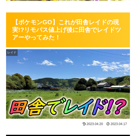
【ポケモンGO】これが田舎レイドの現
実!?リモパス値上げ後に田舎でレイドツ
アーやってみた！
レイド
2023.04.20
2023.04.17