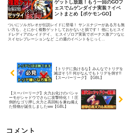
ゲットし放題！もう一回のGOフ
ェスでムゲンダイナ実装？イベ
ントまとめ【ポケモンGO】
ついにソルガレオが伝説レイドに登場！ サンエナジーがある方も無
い方も、とにかく複数ゲットしておかないと損です！ 他にもヒスイ
ドレディアのレイドデイ、 ヒスイゾロア実装でボーナス激アツなヒ
スイセレブレーションなど この週のイベントをじっく...
【トリデに負けるな】みんなでトリデを
滅ぼそう!! 何がなんでもトリデを倒す!!
【スーパーリーグ】【GBL】
【スーパーリーグ】火力お化けのバシャ
ーモがシャドウでさらに攻撃特化！！圧
倒的なゴリ押し火力と高回転を兼ね備え
た怪物が誕生しましたww【GBL】
コメント