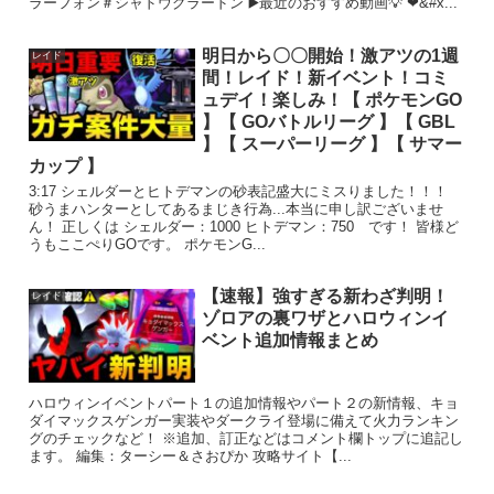
ラーフォン＃シャドウグラードン ▶️最近のおすすめ動画💡 ❤&#x...
明日から〇〇開始！激アツの1週
レイド
間！レイド！新イベント！コミ
ュデイ！楽しみ！【 ポケモンGO
】【 GOバトルリーグ 】【 GBL
】【 スーパーリーグ 】【 サマー
カップ 】
3:17 シェルダーとヒトデマンの砂表記盛大にミスりました！！！
砂うまハンターとしてあるまじき行為...本当に申し訳ございませ
ん！ 正しくは シェルダー：1000 ヒトデマン：750 です！ 皆様ど
うもここぺりGOです。 ポケモンG...
【速報】強すぎる新わざ判明！
レイド
ゾロアの裏ワザとハロウィンイ
ベント追加情報まとめ
ハロウィンイベントパート１の追加情報やパート２の新情報、キョ
ダイマックスゲンガー実装やダークライ登場に備えて火力ランキン
グのチェックなど！ ※追加、訂正などはコメント欄トップに追記し
ます。 編集：ターシー＆さおぴか 攻略サイト【...