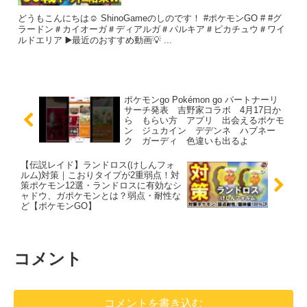
どうもこんにちは☺ ShinoGameのしのです！ #ポケモンGO # #グ
ラードン＃カイオーガ＃ディアルガ＃パルキア＃ピカチュウ＃ワイ
ルドエリア ▶️最近のおすすめ動画💡 ...
ポケモンgo Pokémon go パートナーリ
サーチ発表 吉野家コラボ 4月17日か
ら もらい方 アプリ 出会えるポケモ
ン ジュカイン デデンネ ハブネー
ク ガーディ 色違いも出るよ
【伝説レイド】ランドロス(けしんフォ
ルム)対策｜こおりタイプが2重弱点！対
策ポケモン12選・ランドロスに有効なシ
ャドウ、ガポケモンとは？弱点・耐性な
ど【ポケモンGO】
コメント
コメントを書き込む