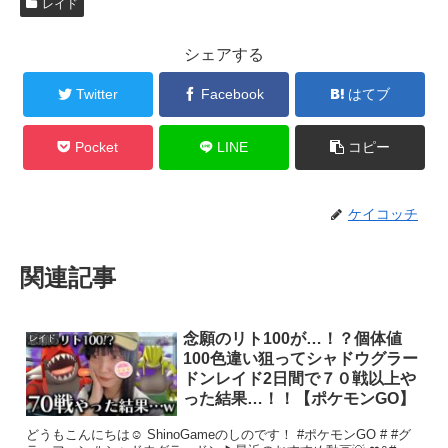
レイド
シェアする
Twitter
Facebook
はてブ
Pocket
LINE
コピー
ケイコッチ
関連記事
念願のリト100が…！？個体値
レイド
100色違い狙ってシャドウグラー
ドンレイド2日間で７０戦以上や
った結果…！！【ポケモンGO】
どうもこんにちは☺ ShinoGameのしのです！ #ポケモンGO # #グ