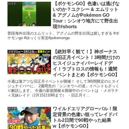
【ポケモンGO】色違いは逃げな
レイド
いのか？ユクシー & エムリット
& アグノムがPokémon GO
Tour：シンオウ地方にて野生出
現‼#shorts
普段海外出現のエムリット、アグノムの野生出現は嬉しすぎる #ポ
ケモンgo #ゆっくり実況#pokemongo
【絶対早く観て！】神ボーナス
レイド
の旧正月イベント！3時間だけの
ヒスイジュナイパーレイドデ
イ！ラブトロスの情報も！週間
イベントまとめ【ポケモンGO】
今週は激アツな旧正月イベントが開催！ そして3時間限定のヒスイ
ジュナイパーに、 2週間先の「シンオウへの道」イベントもざっく
り解説します。 今週の新規開催＆開催中のイベントは ・メガラテ
ィ兄妹レイド（2月15日10時まで） ・旧正月イ...
ワイルドエリアグローバル！限
レイド
定背景の色違い狙ってレイドバ
トル2日間で90戦やった結果
w【ポケモンGO】