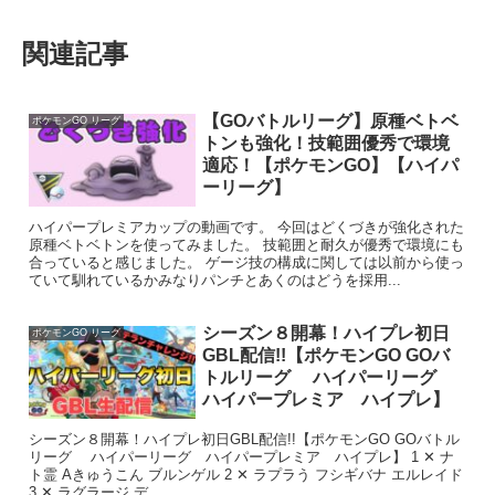
関連記事
【GOバトルリーグ】原種ベトベ
ポケモンGO リーグ
トンも強化！技範囲優秀で環境
適応！【ポケモンGO】【ハイパ
ーリーグ】
ハイパープレミアカップの動画です。 今回はどくづきが強化された
原種ベトベトンを使ってみました。 技範囲と耐久が優秀で環境にも
合っていると感じました。 ゲージ技の構成に関しては以前から使っ
ていて馴れているかみなりパンチとあくのはどうを採用...
シーズン８開幕！ハイプレ初日
ポケモンGO リーグ
GBL配信!!【ポケモンGO GOバ
トルリーグ ハイパーリーグ
ハイパープレミア ハイプレ】
シーズン８開幕！ハイプレ初日GBL配信!!【ポケモンGO GOバトル
リーグ ハイパーリーグ ハイパープレミア ハイプレ】 1 ✕ ナ
ト霊 Aきゅうこん ブルンゲル 2 ✕ ラプラう フシギバナ エルレイド
3 ✕ ラグラージ デ...