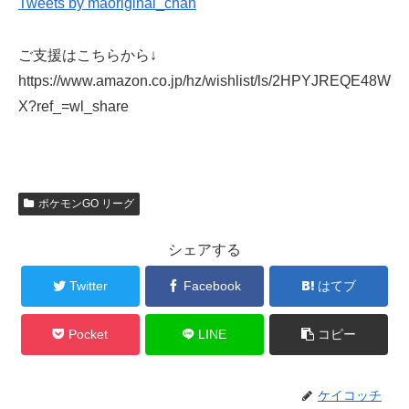
Tweets by maoriginal_chan
ご支援はこちらから↓
https://www.amazon.co.jp/hz/wishlist/ls/2HPYJREQE48W
X?ref_=wl_share
ポケモンGO リーグ
シェアする
Twitter
Facebook
はてブ
Pocket
LINE
コピー
ケイコッチ