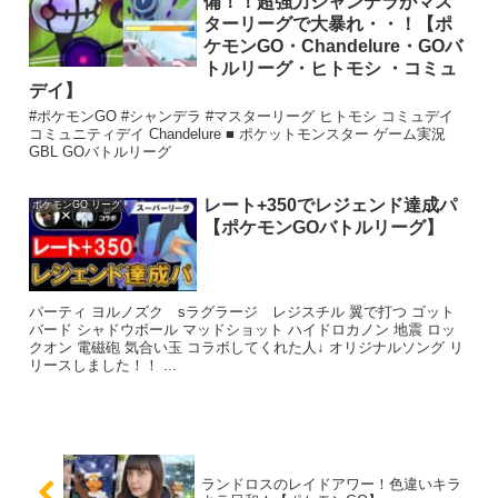
備！！超強力シャンデラがマス
ターリーグで大暴れ・・！【ポ
ケモンGO・Chandelure・GOバ
トルリーグ・ヒトモシ ・コミュ
デイ】
#ポケモンGO #シャンデラ #マスターリーグ ヒトモシ コミュデイ
コミュニティデイ Chandelure ■ ポケットモンスター ゲーム実況
GBL GOバトルリーグ
レート+350でレジェンド達成パ
ポケモンGO リーグ
【ポケモンGOバトルリーグ】
パーティ ヨルノズク sラグラージ レジスチル 翼で打つ ゴット
バード シャドウボール マッドショット ハイドロカノン 地震 ロッ
クオン 電磁砲 気合い玉 コラボしてくれた人↓ オリジナルソング リ
リースしました！！ ...
ランドロスのレイドアワー！色違いキラ