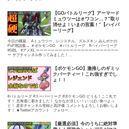
【GOバトルリーグ】アーマード
ポケモンGO リーグ
ミュウツーはオワコン…？”取り
消せよ！いまの言葉！”【ハイパ
ーリーグ】
今日の構築： Aミュウツー、レジスチル、ズルズキン みんポケの
PvP用語集→ ＃ポケモンGO ＃バトルリーグ #ハイパーリーグ
#GBL #アメXL ーーーーーーーーーーーーーーーーーーーーーー
ー サブチャンネル作ってみました！...
【ポケモンGO】激推しのギミッ
ポケモンGO リーグ
クパーティー！これ強すぎでし
ょ！！
#バトルリーグ #スーパーリーグ #ポケモンGO どうも！ここ丸で
す！ 北海道に着きました！ なかなか涼しい！いっぱい食べよっ
と！ 是非チャンネル登録と高評価 コメントもよろしくお願いしま
す！ ★Twitterアカウント フォロー...
【厳選必須】今のうちに絶対準
ポケモンGO リーグ