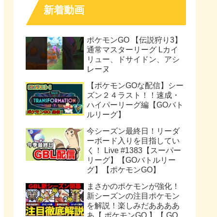
新着動画
ポケモンGO 【伝説狩り3】
通常マスターリーグ Lカイ
リュー、ドサイドン、アシ
レーヌ
【ポケモンGOな配信】シー
ズン２４ラスト！！速成・
ハイパーリーグ編【GOバト
ルリーグ】
今シーズン最終日！リーダ
ーボード入りを目指してい
く！ Live #1383【スーパー
リーグ】【GOバトルリー
グ】【ポケモンGO】
まさかのポケモンが強化！
新シーズンの注目ポケモン
を解説！楽しみだああああ
あ【 ポケモンGO 】【 GO