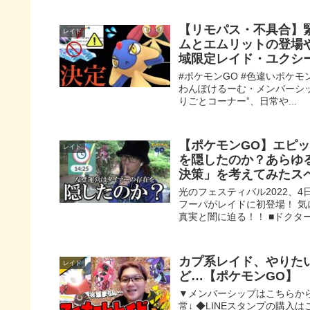
【リモパス・不具合】
レイド
ムとエムリットの登場
域限定レイド・ユクシ
#ポケモンGO #色違いポケモン 
わんぽけるーむ・メンバーシッ
りごとコーナー”、日常や...
【ポケモンGO】エピ
レイド
を隠したのか？あらゆ
決策」を考えてみたス
光のフェスティバル2022、
フーパがレイドに初登場！ 
真実と闇に迫る！！ ■ドクターのtw
カプ系レイド、やりた
レイド
ど…【ポケモンGO】
▼メンバーシップはこちらから
常↓ ◆LINEスタンプの購入