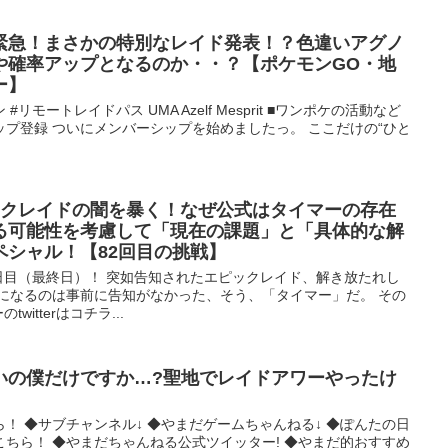
緊急！まさかの特別なレイド発表！？色違いアグノ
や確率アップとなるのか・・？【ポケモンGO・地
ー】
#リモートレイドパス UMA Azelf Mesprit ■ワンポケの活動など
プ登録 ついにメンバーシップを始めましたっ。 ここだけの“ひと
ックレイドの闇を暴く！なぜ公式はタイマーの存在
る可能性を考慮して「現在の課題」と「具体的な解
ペシャル！【82回目の挑戦】
4日目（最終日）！ 突如告知されたエピックレイド、解き放たれし
気になるのは事前に告知がなかった、そう、「タイマー」だ。 その
itterはコチラ...
いの僕だけですか…?聖地でレイドアワーやったけ
！ ◆サブチャンネル↓ ◆やまだゲームちゃんねる↓ ◆ぽんたの日
はこちら！ ◆やまだちゃんねる公式ツイッター! ◆やまだ的おすすめ