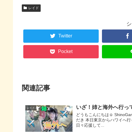
レイド
シ
Twitter
Pocket
関連記事
いざ！姉と海外へ行っ
レイド
どうもこんにちは☺ ShinoGa
だき 本日東京からハワイへ行っ
日々応援して...