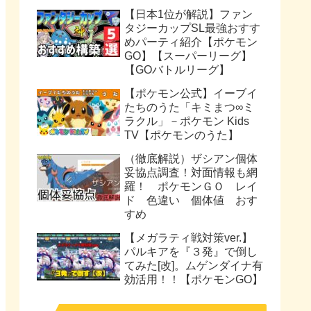
【日本1位が解説】ファン
タジーカップSL最強おすす
めパーティ紹介【ポケモン
GO】【スーパーリーグ】
【GOバトルリーグ】
【ポケモン公式】イーブイ
たちのうた「キミまつ∞ミ
ラクル」－ポケモン Kids
TV【ポケモンのうた】
（徹底解説）ザシアン個体
妥協点調査！対面情報も網
羅！ ポケモンＧＯ レイ
ド 色違い 個体値 おす
すめ
【メガラティ戦対策ver.】
パルキアを『３発』で倒し
てみた[改]。ムゲンダイナ有
効活用！！【ポケモンGO】