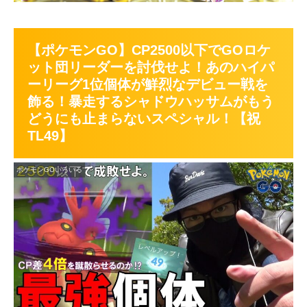
【ポケモンGO】CP2500以下でGOロケ
ット団リーダーを討伐せよ！あのハイパ
ーリーグ1位個体が鮮烈なデビュー戦を
飾る！暴走するシャドウハッサムがもう
どうにも止まらないスペシャル！【祝
TL49】
ポケモンGOいろいろ