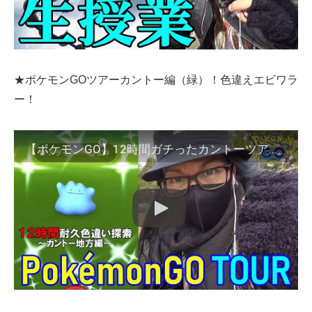
★ポケモンGOツアーカントー編（緑）！色違えエビワラ
ー！
【ポケモンGO】12時間ガチったカントーツアー大巨編！色違えエビワラー！新規色違いに心臓を捧げたらえげつねぇ結果となったスペシャル！【色違いメタモン】