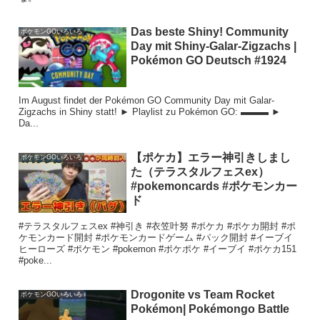
Das beste Shiny! Community
ポケモンGOいろいろ
Day mit Shiny-Galar-Zigzachs |
Pokémon GO Deutsch #1924
Im August findet der Pokémon GO Community Day mit Galar-
Zigzachs in Shiny statt! ► Playlist zu Pokémon GO: ▬▬▬ ►
Da...
【ポケカ】エラー神引きしまし
ポケモンGOいろいろ
た（テラスタルフェスex）
#pokemoncards #ポケモンカー
ド
#テラスタルフェスex #神引き #衣笠叶努 #ポケカ #ポケカ開封 #ポ
ケモンカード開封 #ポケモンカードゲーム #パック開封 #イーブイ
ヒーローズ #ポケモン #pokemon #ポケポケ #イーブイ #ポケカ151
#poke...
Drogonite vs Team Rocket
ポケモンGOいろいろ
Pokémon| Pokémongo Battle