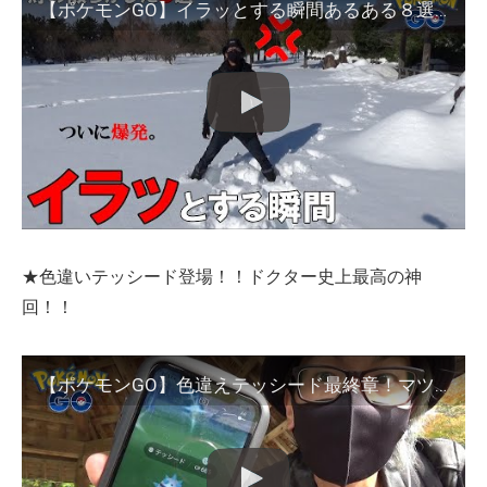
【ポケモンGO】イラッとする瞬間あるある８選！激おこが止まらない！？野生もレイドもタマゴもぶった斬り！【シンオウ前夜】
★色違いテッシード登場！！ドクター史上最高の神
回！！
【ポケモンGO】色違えテッシード最終章！マツキヨのスペシャルウィークエンド！あまりにもえげつねぇ引きが発動した！【超大作】