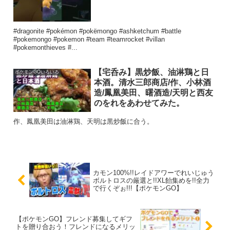
#dragonite #pokémon #pokëmongo #ashketchum #battle
#pokemongo #pokemon #team #teamrocket #villan
#pokemonthieves #...
【宅呑み】黒炒飯、油淋鶏と日
ポケモンGOいろいろ
本酒。清水三郎商店/作、小林酒
造/鳳凰美田、曙酒造/天明と西友
のをれをあわせてみた。
作、鳳凰美田は油淋鶏、天明は黒炒飯に合う。
カモン100%!!レイドアワーでれいじゅう
ボルトロスの厳選と!!XL飴集めを!!全力
で行くぞぉ!!!【ポケモンGO】
【ポケモンGO】フレンド募集してギフ
トを贈り合おう！フレンドになるメリッ