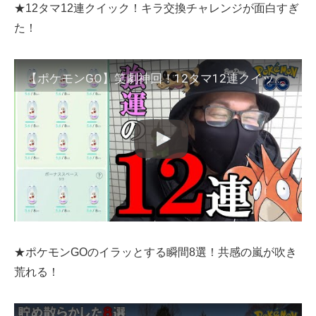
★12タマ12連クイック！キラ交換チャレンジが面白すぎ
た！
【ポケモンGO】笑劇神回！12タマ12連クイックブラインドゥ！バレンタイン中の交換で脅威的にキラ率をアップさせる方法があった！【えげつねぇ48チャレンジ】
★ポケモンGOのイラッとする瞬間8選！共感の嵐が吹き
荒れる！