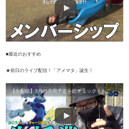
■最近のおすすめ
★前日のライブ配信！「アメマタ」誕生！
【生配信】3月の月間予定を総チェック！おこうの日＆チャージ完了に備えよ！色違いボルトロスとシビシラスとメガライボルトが来るぅぅぅ～！【67,000人突破記念】